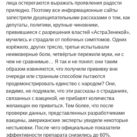
лица остерегаются выражать проявления радости
прилюдно. Поэтому все информационные сайты
запестрели душещипательными рассказами о том, как
депутаты, политики, крупные чиновники,
привившиеся с разрешения властей «АстраЗенекой»,
мучились и страдали от побочных симптомов. Одних
корёжило, других трясло, третьи испытывали
неимоверные боли, четвёртые пережили муки, ни с
чем не сравнимые… Я так и не понял: они таким
образом извиняются, что получили прививку вне
очереди или странным способом пытаются
продемонстрировать единство с народом? Они,
видимо, не подумали, что эти рассказы о страданиях,
связанных с вакциной, не прибавят количества
желающих ею привиться. Тем более, что после
проверки данных, представленных разработчиками
вакцины, американские эксперты увидели некоторые
нестыковки. После чего официальные показатели
эффективности препарата снизились до 60%.