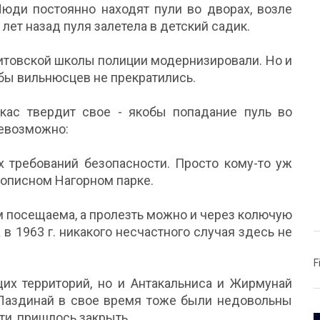
 Люди постоянно находят пули во дворах, возле
лет назад пуля залетела в детский садик.
Литовской школы полиции модернизировали. Но и
ы вильнюсцев не прекратились.
кас твердит свое - якобы попадание пуль во
евозможно:
х требований безопасности. Просто кому-то уж
вописном Нагорном парке.
м посещаема, а пролезть можно и через колючую
 в 1963 г. никакого несчастного случая здесь не
F
их территорий, но и Антакальниса и Жирмунай
Лаздинай в свое время тоже были недовольны
ти, пришлось закрыть.