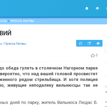
ЕССЫ
»
ПРЕССА ЛИТВЫ
ТВИЙ
сы
/
Пресса Литвы
,
0
до обеда гулять в столичном Нагорном парке
 вероятно, что над вашей головой просвистит
оженного рядом стрельбища. И хотя полиция
сно, живущие неподалеку вильнюсцы так не
1
«
дных дней по парку, житель Вильнюса Людас Б.
3