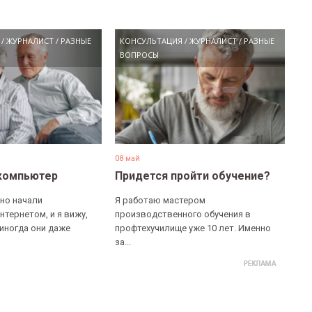
/
ЖУРНАЛИСТ
/
РАЗНЫЕ
КОНСУЛЬТАЦИЯ
/
ЖУРНАЛИСТ
/
РАЗНЫЕ
ВОПРОСЫ
08 май
компьютер
Придется пройти обучение?
но начали
Я работаю мастером
нтернетом, и я вижу,
производственного обучения в
 иногда они даже
профтехучилище уже 10 лет. Именно
за...