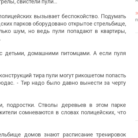
трелы, свистели пули…
У
3
 полицейских вызывает беспокойство. Подумать
П
одских парков оборудовано открытое стрельбище,
лько шум, но ведь пули попадают в квартиры,
.
с детьми, домашними питомцами. А если пуля
 конструкций тира пули могут рикошетом попасть
Людас. - Тир надо было давно вынести за черту
и, подростки. Стволы деревьев в этом парке
жители сомневаются в словах полицейских, что
ельбище домов знают расписание тренировок