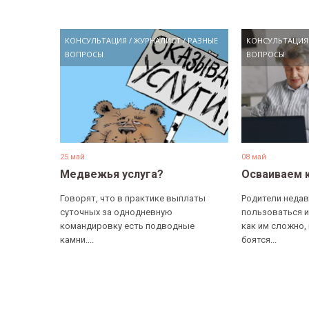
КОНСУЛЬТАЦИЯ
/
ЖУРНАЛИСТ
/
РАЗНЫЕ
КОНСУЛЬТАЦИЯ
ВОПРОСЫ
ВОПРОСЫ
25 май
08 май
Медвежья услуга?
Осваиваем 
Говорят, что в практике выплаты
Родители недав
суточных за однодневную
пользоваться и
командировку есть подводные
как им сложно,
камни....
боятся...