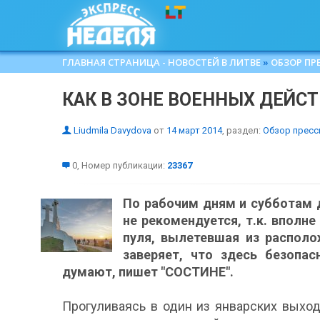
ГЛАВНАЯ СТРАНИЦА - НОВОСТЕЙ В ЛИТВЕ
»
ОБЗОР ПР
КАК В ЗОНЕ ВОЕННЫХ ДЕЙС
Liudmila Davydova
от
14 март 2014
, раздел:
Обзор прес
0, Номер публикации:
23367
По рабочим дням и субботам 
не рекомендуется, т.к. вполне
пуля, вылетевшая из распол
заверяет, что здесь безопа
думают, пишет "СОСТИНЕ".
Прогуливаясь в один из январских выхо