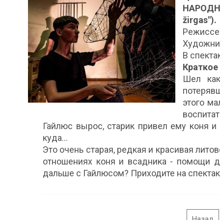
НАРОДНА
žirgas").
Режиссер 
Художник
В спекта
Краткое
Шел как
потерявш
этого ма
воспитат
Гайлюс вырос, старик привел ему коня и
куда...
Это очень старая, редкая и красивая лито
отношениях коня и всадника - помощи др
дальше с Гайлюсом? Приходите на спектакль
Назад