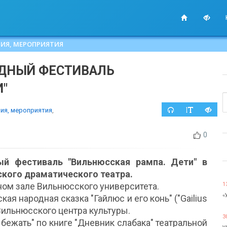
ИЯ, МЕРОПРИЯТИЯ
ОДНЫЙ ФЕСТИВАЛЬ
"
ия, мероприятия
,
0
ый фестиваль "Вильнюсская рампа. Дети" в
ского драматического театра.
ном зале Вильнюсского университета.
1
«
ая народная сказка "Гайлюс и его конь" ("Gailius
 Вильнюсского центра культуры.
3
 бежать" по книге "Дневник слабака" театральной