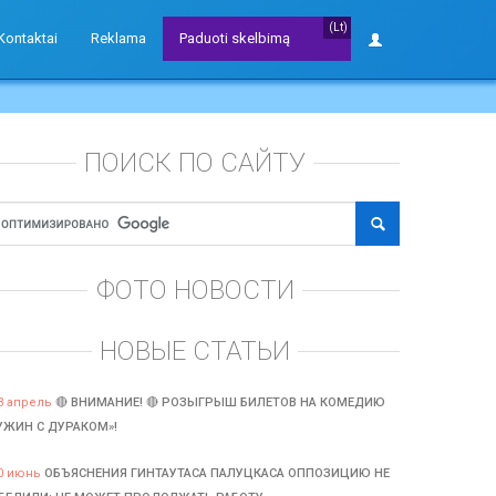
(Lt)
Kontaktai
Reklama
Paduoti skelbimą
ПОИСК ПО САЙТУ
ФОТО НОВОСТИ
НОВЫЕ СТАТЬИ
3 апрель
🔴 ВНИМАНИЕ! 🔴 РОЗЫГРЫШ БИЛЕТОВ НА КОМЕДИЮ
УЖИН С ДУРАКОМ»!
0 июнь
ОБЪЯСНЕНИЯ ГИНТАУТАСА ПАЛУЦКАСА ОППОЗИЦИЮ НЕ