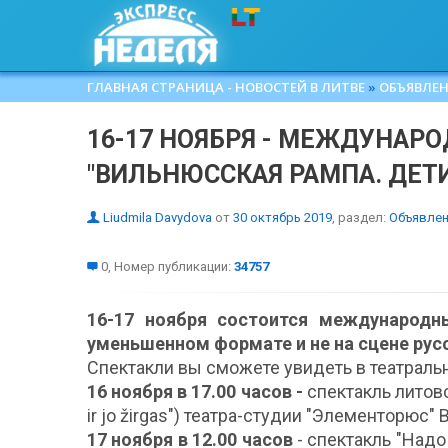
ГЛАВНАЯ СТРАНИЦА - НОВОСТЕЙ В ЛИТВЕ
»
ОБЪЯВЛЕН
16-17 НОЯБРЯ - МЕЖДУНАР
"ВИЛЬНЮССКАЯ РАМПА. ДЕТИ
Liudmila Davydova
от
30 октябрь 2019
, раздел:
Объявлен
0, Номер публикации:
34757
16-17 ноября состоится международн
уменьшенном формате и не на сцене рус
Спектакли вы сможете увидеть в театраль
16 ноября в 17.00 часов -
спектакль литовск
ir jo žirgas") театра-студии "Элементорюс"
17 ноября в 12.00 часов
- спектакль "Надо