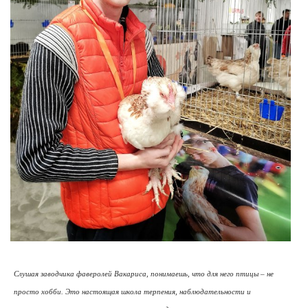
Слушая заводчика фаверолей Вакариса, понимаешь, что для него птицы – не
просто хобби. Это настоящая школа терпения, наблюдательности и