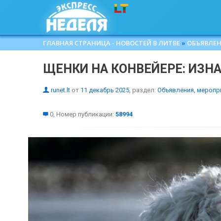
ГЛАВНАЯ СТРАНИЦА - НОВОСТЕЙ В ЛИТВЕ
»
ОБЪЯВЛЕН
ЩЕНКИ НА КОНВЕЙЕРЕ: ИЗН
runet.lt
от
11 декабрь 2025
, раздел:
Объявления, меропр
0, Номер публикации:
58994