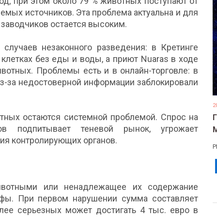
год, при этом около 79 % животных поступают от
емых источников. Эта проблема актуальна и для
 заводчиков остается высоким.
случаев незаконного разведения: в Кретинге
 клетках без еды и воды, а приют Nuaras в ходе
вотных. Проблемы есть и в онлайн-торговле: в
 из-за недостоверной информации заблокировали
2
тных остаются системной проблемой. Спрос на
ов подпитывает теневой рынок, угрожает
ия контролирующих органов.
Р
ивотными или ненадлежащее их содержание
фы. При первом нарушении сумма составляет
олее серьезных может достигать 4 тыс. евро в