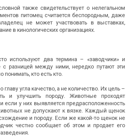
словной также свидетельствует о нелегальном
ументов питомец считается беспородным, даже
владелец не может участвовать в выставках,
ание в кинологических организациях.
то используют два термина – «заводчики» и
 с разницей между ними, нередко путают эти
 понимать, кто есть кто.
о главу угла качество, а не количество. Их цель –
ить и улучшить породу. Животные проходят
, и если у них выявляется предрасположенность
животных не допускают к вязке. Каждый щенок
хождение и породу. Если же какой-то щенок не
водчик честно сообщает об этом и продает его
разведения.