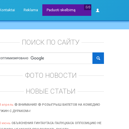
(Lt)
Kontaktai
Reklama
Paduoti skelbimą
ПОИСК ПО САЙТУ
ФОТО НОВОСТИ
НОВЫЕ СТАТЬИ
3 апрель
🔴 ВНИМАНИЕ! 🔴 РОЗЫГРЫШ БИЛЕТОВ НА КОМЕДИЮ
УЖИН С ДУРАКОМ»!
0 июнь
ОБЪЯСНЕНИЯ ГИНТАУТАСА ПАЛУЦКАСА ОППОЗИЦИЮ НЕ