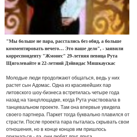
"Мы больше не пара, расстались без обид, а больше
комментировать нечего… Это наше дело", - заявили
корреспонденту "Жмонес" 29-летняя певица Рута
Щяголевайте и 22-летний Дэйвидас Мяшкаускас
Молодые люди продолжают общаться, ведь у них
растет сын Адомас. Одна из красивейших пар
литовского шоу-бизнеса встретилась четыре года
назад на танцплощадке, когда Рута участвовала в
танцевальном проекте. Там она впервые увидела
своего партнера. Паркет тогда буквально плавился от
страсти. После проекта пара пыталась скрывать свои
отношения, но в конце концов им пришлось
признаться - да, они любят друг друга.