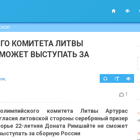
СКОП
ГО КОМИТЕТА ЛИТВЫ
СМОЖЕТ ВЫСТУПАТЬ ЗА
коп
,
1
 олимпийского комитета Литвы Артурас
1
огласия литовской стороны серебряный призер
«
борье 22-летняя Доната Римшайте не сможет
выступать за сборную России
3