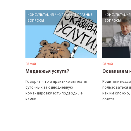
КОНСУЛЬТАЦИЯ
/
ЖУРНАЛИСТ
/
РАЗНЫЕ
КОНСУЛЬТАЦИЯ
ВОПРОСЫ
ВОПРОСЫ
25 май
08 май
Медвежья услуга?
Осваиваем 
Говорят, что в практике выплаты
Родители недав
суточных за однодневную
пользоваться и
командировку есть подводные
как им сложно,
камни....
боятся...