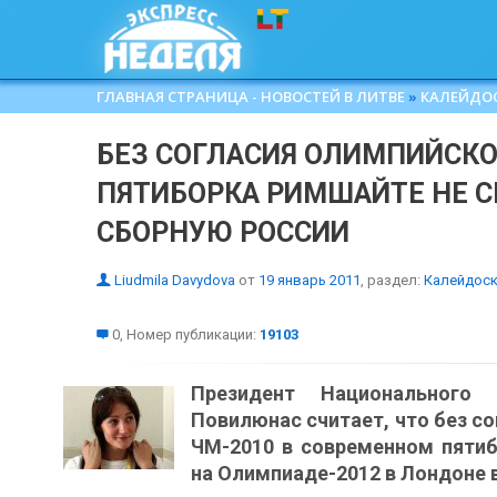
ГЛАВНАЯ СТРАНИЦА - НОВОСТЕЙ В ЛИТВЕ
»
КАЛЕЙДО
БЕЗ СОГЛАСИЯ ОЛИМПИЙСКО
ПЯТИБОРКА РИМШАЙТЕ НЕ 
СБОРНУЮ РОССИИ
Liudmila Davydova
от
19 январь 2011
, раздел:
Калейдос
0, Номер публикации:
19103
Президент Национального
Повилюнас считает, что без с
ЧМ-2010 в современном пяти
на Олимпиаде-2012 в Лондоне 