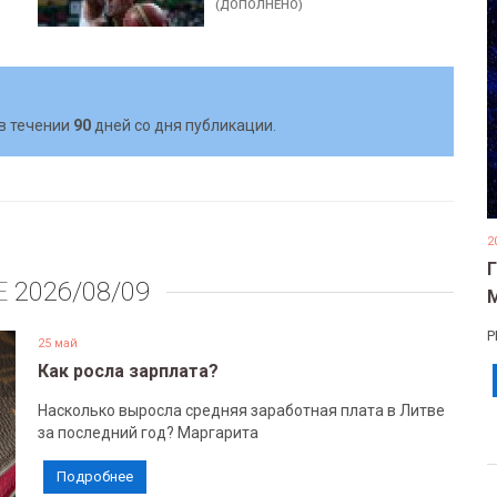
(ДОПОЛНЕНО)
в течении
90
дней со дня публикации.
2
Е
2026/08/09
Р
25 май
Как росла зарплата?
Насколько выросла средняя заработная плата в Литве
за последний год? Маргарита
Подробнее