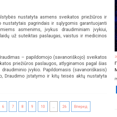
stybės nustatyta asmens sveikatos priežiūros ir
nustatytais pagrindais ir sąlygomis garantuojanti
amiems asmenims, įvykus draudiminiam įvykiui,
laidų už suteiktas paslaugas, vaistus ir medicinos
draudimas – papildomojo (savanoriškojo) sveikatos
2
atos priežiūros paslaugos, atlyginamos pagal šias
draudiminio įvykio. Papildomasis (savanoriškasis)
 Draudimo įstatymo ir kitų teisės aktų nustatyta
Р
6
7
8
9
10
...
26
Вперед