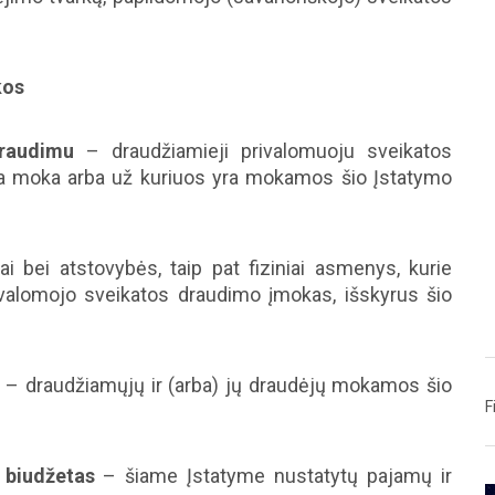
kos
draudimu
– draudžiamieji privalomuoju sveikatos
rka moka arba už kuriuos yra mokamos šio Įstatymo
lai bei atstovybės, taip pat fiziniai asmenys, kurie
ivalomojo sveikatos draudimo įmokas, išskyrus šio
– draudžiamųjų ir (arba) jų draudėjų mokamos šio
F
 biudžetas
– šiame Įstatyme nustatytų pajamų ir