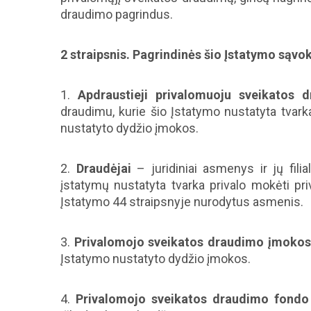
draudimo pagrindus.
2 straipsnis. Pagrindinės šio Įstatymo sąvo
1.
Apdraustieji privalomuoju sveikatos 
draudimu, kurie šio Įstatymo nustatyta tva
nustatyto dydžio įmokos.
2.
Draudėjai
– juridiniai asmenys ir jų filia
įstatymų nustatyta tvarka privalo mokėti pr
Įstatymo 44 straipsnyje nurodytus asmenis.
3.
Privalomojo sveikatos draudimo įmokos
Įstatymo nustatyto dydžio įmokos.
4.
Privalomojo sveikatos draudimo fondo