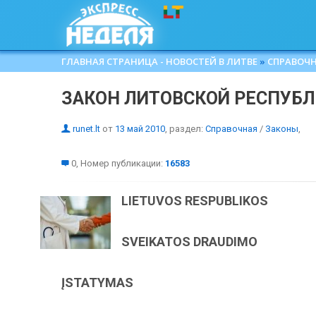
ГЛАВНАЯ СТРАНИЦА - НОВОСТЕЙ В ЛИТВЕ
»
СПРАВОЧ
ЗАКОН ЛИТОВСКОЙ РЕСПУБЛ
runet.lt
от
13 май 2010
, раздел:
Справочная
/
Законы
,
0, Номер публикации:
16583
LIETUVOS RESPUBLIKOS
SVEIKATOS DRAUDIMO
ĮSTATYMAS