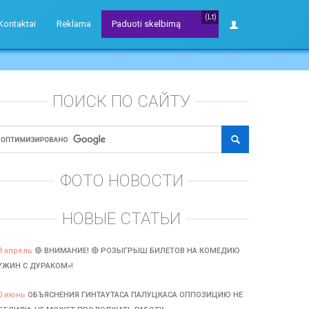
(Lt)
Kontaktai
Reklama
Paduoti skelbimą
ПОИСК ПО САЙТУ
ФОТО НОВОСТИ
НОВЫЕ СТАТЬИ
3 апрель
🔴 ВНИМАНИЕ! 🔴 РОЗЫГРЫШ БИЛЕТОВ НА КОМЕДИЮ
УЖИН С ДУРАКОМ»!
0 июнь
ОБЪЯСНЕНИЯ ГИНТАУТАСА ПАЛУЦКАСА ОППОЗИЦИЮ НЕ