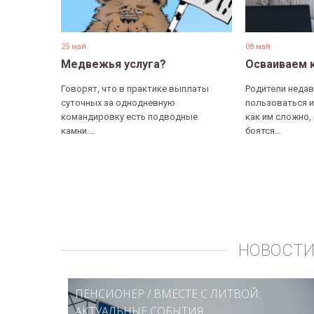
25 май
08 май
Медвежья услуга?
Осваиваем 
Говорят, что в практике выплаты
Родители недав
суточных за однодневную
пользоваться и
командировку есть подводные
как им сложно,
камни....
боятся...
НОВОСТИ
ПЕНСИОНЕР
/
ВМЕСТЕ С ЛИТВОЙ:
АКТУАЛЬНЫЕ СОБЫТИЯ