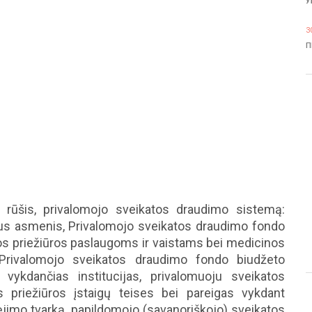
У
3
П
 rūšis, privalomojo sveikatos draudimo sistemą:
us asmenis, Privalomojo sveikatos draudimo fondo
os priežiūros paslaugoms ir vaistams bei medicinos
rivalomojo sveikatos draudimo fondo biudžeto
 vykdančias institucijas, privalomuoju sveikatos
priežiūros įstaigų teises bei pareigas vykdant
ėjimo tvarką, papildomojo (savanoriškojo) sveikatos