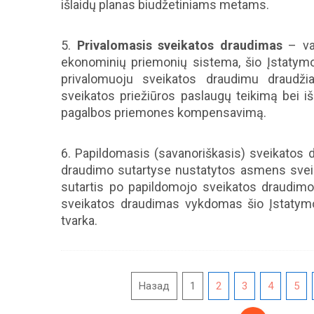
išlaidų planas biudžetiniams metams.
5.
Privalomasis sveikatos draudimas
– val
ekonominių priemonių sistema, šio Įstatymo 
privalomuoju sveikatos draudimu draudži
sveikatos priežiūros paslaugų teikimą bei iš
pagalbos priemones kompensavimą.
6. Papildomasis (savanoriškasis) sveikatos 
draudimo sutartyse nustatytos asmens sveik
sutartis po papildomojo sveikatos draudimo 
sveikatos draudimas vykdomas šio Įstatymo,
tvarka.
Назад
1
2
3
4
5