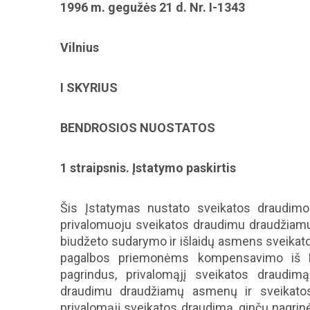
1996 m. gegužės 21 d. Nr. I-1343
Vilnius
I SKYRIUS
BENDROSIOS NUOSTATOS
1 straipsnis. Įstatymo paskirtis
Šis Įstatymas nustato sveikatos draudimo
privalomuoju sveikatos draudimu draudžiam
biudžeto sudarymo ir išlaidų asmens sveikat
pagalbos priemonėms kompensavimo iš P
pagrindus, privalomąjį sveikatos draudimą
draudimu draudžiamų asmenų ir sveikatos 
privalomąjį sveikatos draudimą, ginčų nagrin