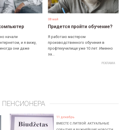
08 май
компьютер
Придется пройти обучение?
но начали
Я работаю мастером
нтернетом, и я вижу,
производственного обучения в
 иногда они даже
профтехучилище уже 10 лет. Именно
за...
 ПЕНСИОНЕРА
11 декабрь
ВМЕСТЕ С ЛИТВОЙ: АКТУАЛЬНЫЕ
СОБЫТИЯ И ВАЖНЕЙШИЕ НОВОСТИ