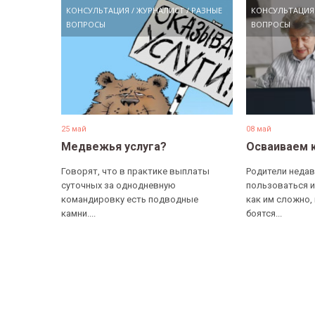
КОНСУЛЬТАЦИЯ
/
ЖУРНАЛИСТ
/
РАЗНЫЕ
КОНСУЛЬТАЦИЯ
ВОПРОСЫ
ВОПРОСЫ
25 май
08 май
Медвежья услуга?
Осваиваем 
Говорят, что в практике выплаты
Родители недав
суточных за однодневную
пользоваться и
командировку есть подводные
как им сложно,
камни....
боятся...