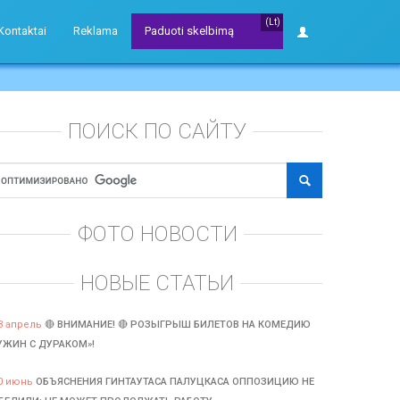
(Lt)
Kontaktai
Reklama
Paduoti skelbimą
ПОИСК ПО САЙТУ
ФОТО НОВОСТИ
НОВЫЕ СТАТЬИ
3 апрель
🔴 ВНИМАНИЕ! 🔴 РОЗЫГРЫШ БИЛЕТОВ НА КОМЕДИЮ
УЖИН С ДУРАКОМ»!
0 июнь
ОБЪЯСНЕНИЯ ГИНТАУТАСА ПАЛУЦКАСА ОППОЗИЦИЮ НЕ