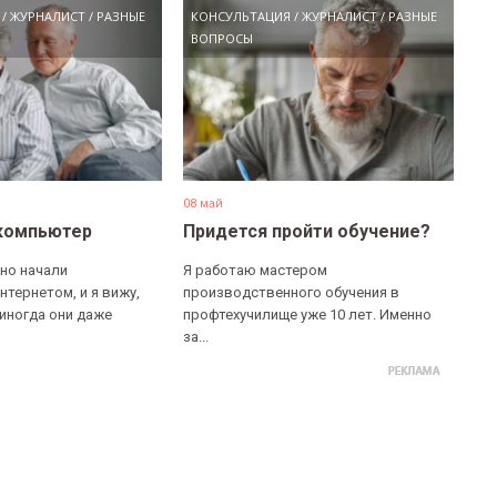
/
ЖУРНАЛИСТ
/
РАЗНЫЕ
КОНСУЛЬТАЦИЯ
/
ЖУРНАЛИСТ
/
РАЗНЫЕ
ВОПРОСЫ
08 май
компьютер
Придется пройти обучение?
но начали
Я работаю мастером
нтернетом, и я вижу,
производственного обучения в
 иногда они даже
профтехучилище уже 10 лет. Именно
за...