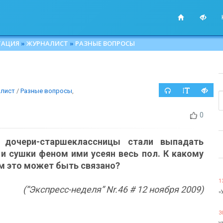
ТАЦИЯ
»
ЖУРНАЛИСТ
»
РАЗНЫЕ ВОПРОСЫ
лист
/
Разные вопросы
,
0
 дочери-старшеклассницы стали выпадать
и сушки феном ими усеян весь пол. К какому
м это может быть связано?
1
(”Экспресс-неделя” Nr.46 # 12 ноября 2009)
«
3