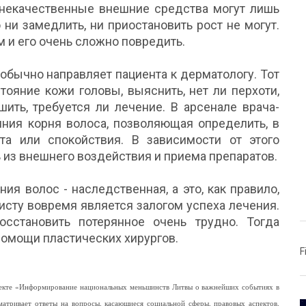
 некачественные внешние средства могут лишь
 ни замедлить, ни приостановить рост не могут.
м и его очень сложно повредить.
обычно направляет пациента к дерматологу. Тот
ояние кожи головы, выяснить, нет ли перхоти,
шить, требуется ли лечение. В арсенале врача-
яния корня волоса, позволяющая определить, в
та или спокойствия. В зависимости от этого
 из внешнего воздействия и приема препаратов.
ия волос - наследственная, а это, как правило,
исту вовремя является залогом успеха лечения.
сстановить потерянное очень трудно. Тогда
помощи пластических хирургов.
F
роекте «Информирование национальных меньшинств Литвы о важнейших событиях в
матривает ответы на вопросы, касающиеся социальной сферы, правовых аспектов,