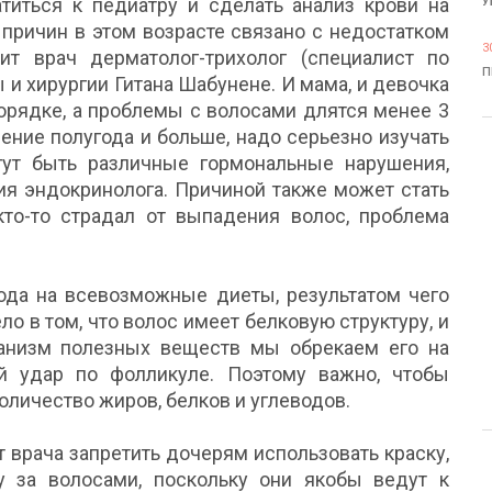
иться к педиатру и сделать анализ крови на
У
 причин в этом возрасте связано с недостатком
3
т врач дерматолог-трихолог (специалист по
П
 и хирургии Гитана Шабунене. И мама, и девочка
орядке, а проблемы с волосами длятся менее 3
ение полугода и больше, надо серьезно изучать
гут быть различные гормональные нарушения,
ция эндокринолога. Причиной также может стать
то-то страдал от выпадения волос, проблема
да на всевозможные диеты, результатом чего
о в том, что волос имеет белковую структуру, и
ганизм полезных веществ мы обрекаем его на
й удар по фолликуле. Поэтому важно, чтобы
оличество жиров, белков и углеводов.
 врача запретить дочерям использовать краску,
у за волосами, поскольку они якобы ведут к