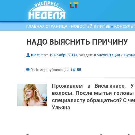
ГЛАВНАЯ СТРАНИЦА - НОВОСТЕЙ В ЛИТВЕ
»
КОНСУЛЬ
НАДО ВЫЯСНИТЬ ПРИЧИНУ
runet.lt
от
19 ноябрь 2009
, раздел:
Консультация
/
Журна
0, Номер публикации:
14155
Проживаем в Висагинасе. У
волосы. После мытья головы 
специалисту обращаться? С че
Ульяна