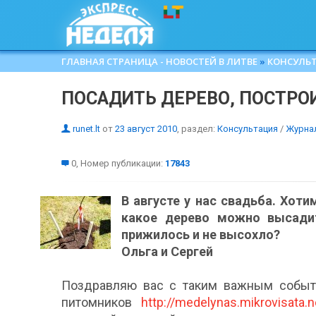
ГЛАВНАЯ СТРАНИЦА - НОВОСТЕЙ В ЛИТВЕ
»
КОНСУЛЬ
ПОСАДИТЬ ДЕРЕВО, ПОСТРО
runet.lt
от
23 август 2010
, раздел:
Консультация
/
Журна
0, Номер публикации:
17843
В августе у нас свадьба. Хоти
какое дерево можно высади
прижилось и не высохло?
Ольга и Сергей
Поздравляю вас с таким важным событи
питомников
http://medelynas.mikrovisata.n