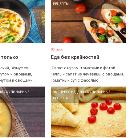
РЕЦЕПТЫ
05 март
е только
Еда без крайностей
ский, ​ Хумус со
​ Салат с нутом, томатами и фетой. ​
нутом и овощами, ​
Теплый салат из чечевицы с овощами. ​
нутом и овощами,...
Томатный суп с фасолью....
ЛЯ
/
КУЛИНАРНЫЕ
ЭКСПРЕСС НЕДЕЛЯ
/
КУЛИНАРНЫЕ
РЕЦЕПТЫ