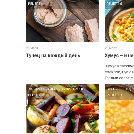
РЕЦЕПТЫ
РЕЦЕПТЫ
27 март
20 март
Тунец на каждый день
Хумус – и н
...
​ Хумус классиче
свеклой, Суп с 
Теплый салат с 
ЭКСПРЕСС НЕДЕЛЯ
/
КУЛИНАРНЫЕ
ЭКСПРЕСС НЕДЕ
РЕЦЕПТЫ
РЕЦЕПТЫ