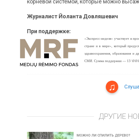
корневой системой, которые можно высаж
Журналист Йоланта Довляшевич
При поддержке:
«Экспресс-неделя» участвует в п
стране и в мире», который предус
здравоохранения, образования и 
СМИ. Сумма поддержки — 13 \0\0\0
Слуша
ДРУГИЕ НО
МОЖНО ЛИ СПИЛИТЬ ДЕРЕВО?