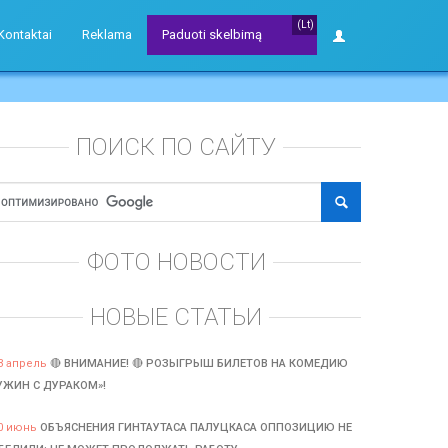
(Lt)
Kontaktai
Reklama
Paduoti skelbimą
ПОИСК ПО САЙТУ
ФОТО НОВОСТИ
НОВЫЕ СТАТЬИ
3 апрель
🔴 ВНИМАНИЕ! 🔴 РОЗЫГРЫШ БИЛЕТОВ НА КОМЕДИЮ
УЖИН С ДУРАКОМ»!
0 июнь
ОБЪЯСНЕНИЯ ГИНТАУТАСА ПАЛУЦКАСА ОППОЗИЦИЮ НЕ