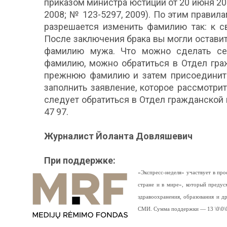
приказом министра юстиции от 20 июня 200
2008; № 123-5297, 2009). По этим прави
разрешается изменить фамилию так: к с
После заключения брака вы могли остави
фамилию мужа. Что можно сделать се
фамилию, можно обратиться в Отдел гра
прежнюю фамилию и затем присоединить
заполнить заявление, которое рассмотр
следует обратиться в Отдел гражданской ме
47 97.
Журналист Йоланта Довляшевич
При поддержке:
«Экспресс-неделя» участвует в п
стране и в мире», который предус
здравоохранения, образования и 
СМИ. Сумма поддержки — 13 \0\0\0