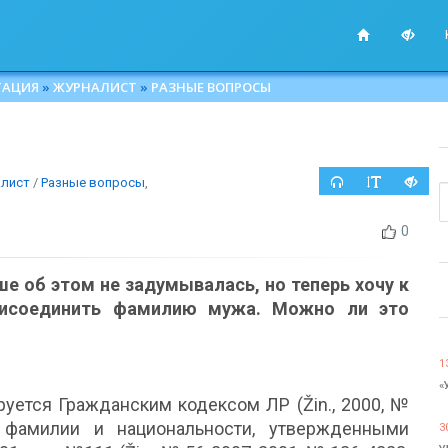
ТАЦИЯ
»
ЖУРНАЛИСТ
»
РАЗНЫЕ ВОПРОСЫ
лист
/
Разные вопросы
,
0
е об этом не задумывалась, но теперь хочу к
рисоединить фамилию мужа. Можно ли это
1
«
уется Гражданским кодексом ЛР (Žin., 2000, №
 фамилии и национальности, утвержденными
3