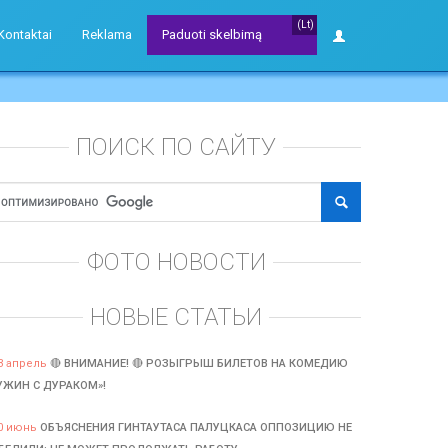
(Lt)
Kontaktai
Reklama
Paduoti skelbimą
ПОИСК ПО САЙТУ
ФОТО НОВОСТИ
НОВЫЕ СТАТЬИ
3 апрель
🔴 ВНИМАНИЕ! 🔴 РОЗЫГРЫШ БИЛЕТОВ НА КОМЕДИЮ
УЖИН С ДУРАКОМ»!
0 июнь
ОБЪЯСНЕНИЯ ГИНТАУТАСА ПАЛУЦКАСА ОППОЗИЦИЮ НЕ