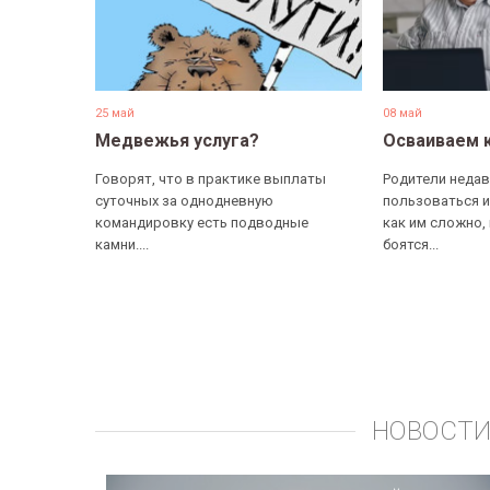
25 май
08 май
Медвежья услуга?
Осваиваем 
Говорят, что в практике выплаты
Родители недав
суточных за однодневную
пользоваться и
командировку есть подводные
как им сложно,
камни....
боятся...
НОВОСТИ