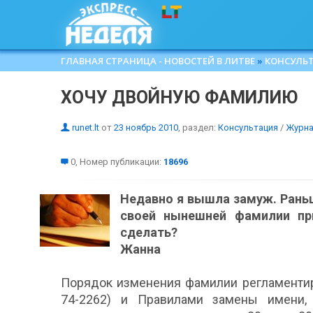
ГЛАВНАЯ СТРАНИЦА - НОВОСТЕЙ В ЛИТВЕ
»
КОНСУЛЬ
ХОЧУ ДВОЙНУЮ ФАМИЛИЮ
runet.lt
от
23 ноябрь 2010
, раздел:
Консультация
/
Журна
0, Номер публикации:
18696
Недавно я вышла замуж. Раньш
своей нынешней фамилии п
сделать?
Жанна
Порядок изменения фамилии регламентир
74-2262) и Правилами замены имени,