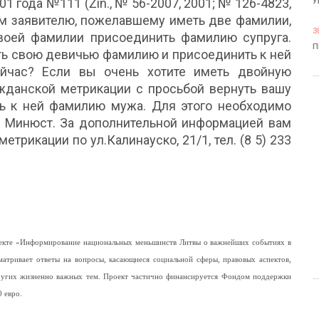
1 года №111 (Žin., № 56-2007, 2001; № 126-4823,
У
лам заявителю, пожелавшему иметь две фамилии,
3
воей фамилии присоединить фамилию супруга.
П
ть свою девичью фамилию и присоединить к ней
йчас? Если вы очень хотите иметь двойную
жданской метрикации с просьбой вернуть вашу
 к ней фамилию мужа. Для этого необходимо
ит Минюст. За дополнительной информацией вам
трикации по ул.Калинауско, 21/1, тел. (8 5) 233
роекте «Информирование национальных меньшинств Литвы о важнейших событиях в
матривает ответы на вопросы, касающиеся социальной сферы, правовых аспектов,
других жизненно важных тем. Проект частично финансируется Фондом поддержки
 евро.