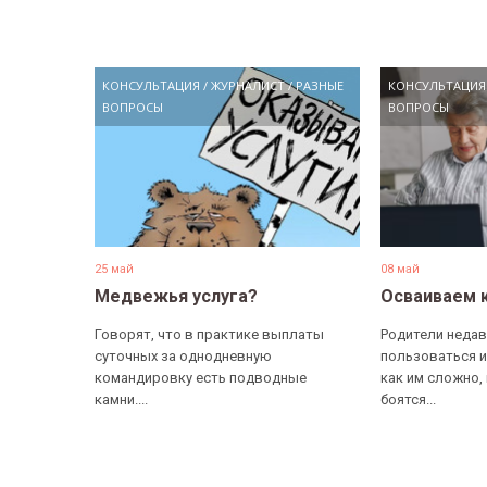
КОНСУЛЬТАЦИЯ
/
ЖУРНАЛИСТ
/
РАЗНЫЕ
КОНСУЛЬТАЦИЯ
ВОПРОСЫ
ВОПРОСЫ
25 май
08 май
Медвежья услуга?
Осваиваем 
Говорят, что в практике выплаты
Родители недав
суточных за однодневную
пользоваться и
командировку есть подводные
как им сложно,
камни....
боятся...