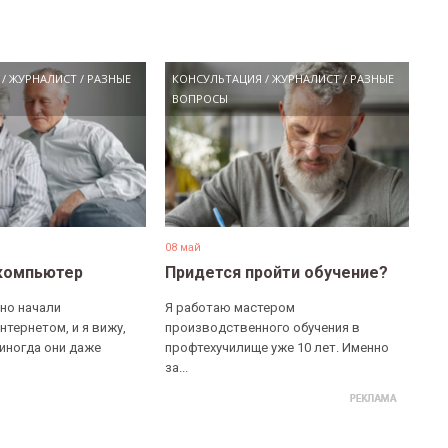
/
ЖУРНАЛИСТ
/
РАЗНЫЕ
КОНСУЛЬТАЦИЯ
/
ЖУРНАЛИСТ
/
РАЗНЫЕ
ВОПРОСЫ
08 май
компьютер
Придется пройти обучение?
но начали
Я работаю мастером
нтернетом, и я вижу,
производственного обучения в
 иногда они даже
профтехучилище уже 10 лет. Именно
за...