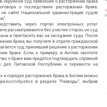
 в окружной суд заявление о расторжении брака
У
говора о последствиях расторжения брака.
3
на сайте Национальной администрации судов
П
ai".
дставить через портал электронных услуг
дела рассматриваются без участия сторон, но суд
ным и пригласить вас на заседание суда. После
жении брака, вы получите в отделе гражданской
олагается суд, принявший решение о расторжении
нии брака. Если, к примеру, в Англии захотите
ство о браке вам придется подтвердить справкой
х дел Литовской Республики и перевести на
х и порядке расторжения брака в Англии можно
a.eu/civiljustice в разделе "Разводы", выбрав