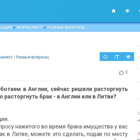
ТАЦИЯ
»
ЖУРНАЛИСТ
»
РАЗНЫЕ ВОПРОСЫ
налист
/
Разные вопросы
,
0
ботаем в Англии, сейчас решили расторгнуть
о расторгнуть брак - в Англии или в Литве?
1
ции.
«
опросу нажитого во время брака имущества у вас
ак в Литве, можете это сделать, подав по месту
3