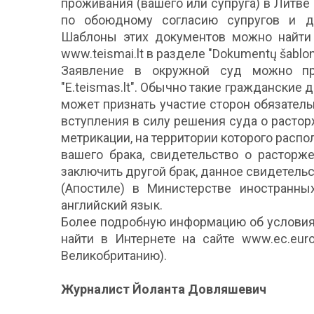
проживания (вашего или супруга) в Литве
по обоюдному согласию супругов и до
Шаблоны этих документов можно найти 
www.teismai.lt в разделе "Dokumentų šablon
Заявление в окружной суд можно пре
"E.teismas.lt". Обычно такие гражданские 
может признать участие сторон обязатель
вступления в силу решения суда о растор
метрикации, на территории которого расп
вашего брака, свидетельство о расторже
заключить другой брак, данное свидетель
(Апостиле) в Министерстве иностранны
английский язык.
Более подробную информацию об условия
найти в Интернете на сайте www.ec.europ
Великобританию).
Журналист Йоланта Довляшевич