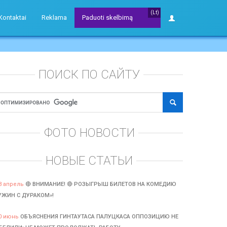
(Lt)
Kontaktai
Reklama
Paduoti skelbimą
ПОИСК ПО САЙТУ
ФОТО НОВОСТИ
НОВЫЕ СТАТЬИ
3 апрель
🔴 ВНИМАНИЕ! 🔴 РОЗЫГРЫШ БИЛЕТОВ НА КОМЕДИЮ
УЖИН С ДУРАКОМ»!
0 июнь
ОБЪЯСНЕНИЯ ГИНТАУТАСА ПАЛУЦКАСА ОППОЗИЦИЮ НЕ