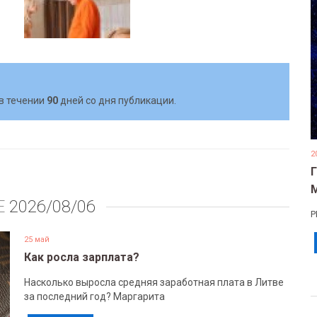
в течении
90
дней со дня публикации.
2
Е
2026/08/06
Р
25 май
Как росла зарплата?
Насколько выросла средняя заработная плата в Литве
за последний год? Маргарита