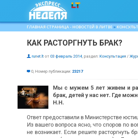
ГЛАВНАЯ СТРАНИЦА - НОВОСТЕЙ В ЛИТВЕ
»
КОНСУЛЬ
КАК РАСТОРГНУТЬ БРАК?
runet.lt
от
03 февраль 2014
, раздел:
Консультация
/
Жур
0, Номер публикации:
23217
Мы с мужем 5 лет живем и ра
брак, детей у нас нет. Где можн
Н.Н.
Ответ предоставили в Министерстве юсти
Из вашего вопроса ясно, что споров по в
не возникает. Если решите расторгнуть бр