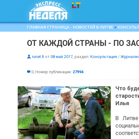
ГЛАВНАЯ СТРАНИЦА - НОВОСТЕЙ В ЛИТВЕ
»
КОНСУЛЬ
ОТ КАЖДОЙ СТРАНЫ - ПО ЗА
runet.lt
от
08 май 2017
, раздел:
Консультация
/
Журнали
0, Номер публикации:
27994
Что буд
старости
Илья
В Литве
социал
соответ