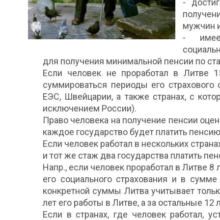
- дости
получения
мужчин и 
- имее
социаль
для получения минимальной пенсии по стар
Если человек не проработал в Литве 1
суммироваться периоды его страхового с
ЕЭС, Швейцарии, а также странах, с ко
исключением России).
Право человека на получение пенсии оцен
каждое государство будет платить пенсию 
Если человек работал в нескольких страна
и тот же стаж два государства платить пен
Напр., если человек проработал в Литве 8 
его социального страхования и в сумме
конкретной суммы Литва учитывает тольк
лет его работы в Литве, а за остальные 12
Если в странах, где человек работал, у