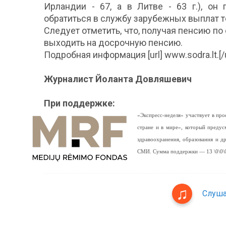
Ирландии - 67, а в Литве - 63 г.), он
обратиться в службу зарубежных выплат т
Следует отметить, что, получая пенсию по 
выходить на досрочную пенсию.
Подробная информация [url] www.sodra.lt.[/u
Журналист Йоланта Довляшевич
При поддержке:
«Экспресс-неделя» участвует в п
стране и в мире», который предус
здравоохранения, образования и 
СМИ. Сумма поддержки — 13 \0\0\0
Слуша