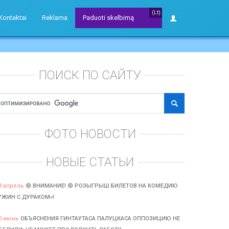
(Lt)
Kontaktai
Reklama
Paduoti skelbimą
ПОИСК ПО САЙТУ
ФОТО НОВОСТИ
НОВЫЕ СТАТЬИ
3 апрель
🔴 ВНИМАНИЕ! 🔴 РОЗЫГРЫШ БИЛЕТОВ НА КОМЕДИЮ
УЖИН С ДУРАКОМ»!
0 июнь
ОБЪЯСНЕНИЯ ГИНТАУТАСА ПАЛУЦКАСА ОППОЗИЦИЮ НЕ