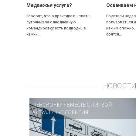
Медвежья услуга?
Осваиваем 
Говорят, что в практике выплаты
Родители недав
суточных за однодневную
пользоваться и
командировку есть подводные
как им сложно,
камни....
боятся...
НОВОСТИ
ПЕНСИОНЕР
/
ВМЕСТЕ С ЛИТВОЙ:
АКТУАЛЬНЫЕ СОБЫТИЯ