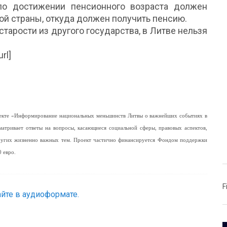
 по достижении пенсионного возраста должен
ой страны, откуда должен получить пенсию.
старости из другого государства, в Литве нельзя
rl]
роекте «Информирование национальных меньшинств Литвы о важнейших событиях в
матривает ответы на вопросы, касающиеся социальной сферы, правовых аспектов,
других жизненно важных тем. Проект частично финансируется Фондом поддержки
 евро.
F
йте в аудиоформате.