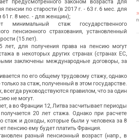
гает предусмотренного законом возраста для
У
 пенсии по старости (в 2017 г. - 63 г. 6 мес. для
3
61 г. 8 мес. - для женщин);
П
т минимальный стаж государственного
ного пенсионного страхования, установленный
ости (15 лет).
5 лет, для получения права на пенсию могут
тажа в некоторых других странах (странах ЕС,
торыми заключены международные договоры, за
ивается по его общему трудовому стажу, однако
только за стаж, полученный в этом государстве.
х, всегда руководствуются правилом, что за один
сию не могут.
лет, а во Франции 12, Литва засчитывает периоды
 получается 20 лет стажа. Однако при расчете
о стаж и доходы, которые были у человека за 8
 лет пенсию ему будет платить Франция.
становлен разный пенсионный возраст (напр., в