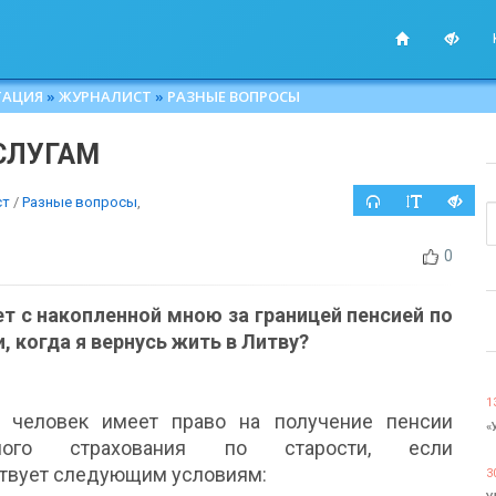
ТАЦИЯ
»
ЖУРНАЛИСТ
»
РАЗНЫЕ ВОПРОСЫ
СЛУГАМ
ст
/
Разные вопросы
,
0
ет с накопленной мною за границей пенсией по
, когда я вернусь жить в Литву?
1
 человек имеет право на получение пенсии
«
ьного страхования по старости, если
ствует следующим условиям:
3