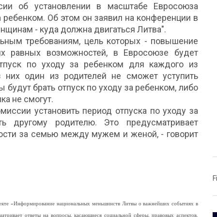
сии об установлении в масштабе Евросоюза
 ребенком. Об этом он заявил на конференции в
щинам - куда должна двигаться Литва".
ьным требованиям, цель которых - повышение
х равных возможностей, в Евросоюзе будет
тпуск по уходу за ребенком для каждого из
з них один из родителей не сможет уступить
ы будут брать отпуск по уходу за ребенком, либо
ка не смогут.
миссии установить период отпуска по уходу за
ть другому родителю. Это предусматривает
ости за семью между мужем и женой, - говорит
F
роекте «Информирование национальных меньшинств Литвы о важнейших событиях в
матривает ответы на вопросы, касающиеся социальной сферы, правовых аспектов,