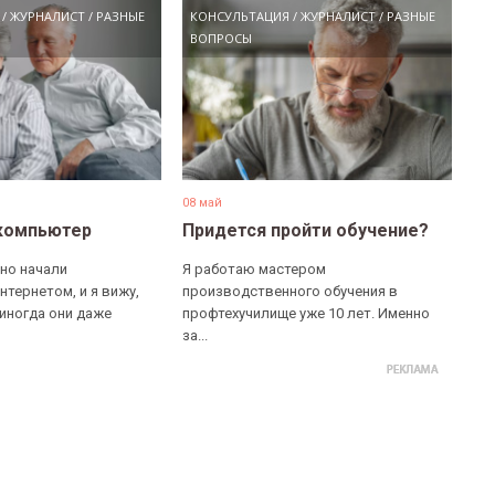
/
ЖУРНАЛИСТ
/
РАЗНЫЕ
КОНСУЛЬТАЦИЯ
/
ЖУРНАЛИСТ
/
РАЗНЫЕ
ВОПРОСЫ
08 май
компьютер
Придется пройти обучение?
но начали
Я работаю мастером
нтернетом, и я вижу,
производственного обучения в
 иногда они даже
профтехучилище уже 10 лет. Именно
за...