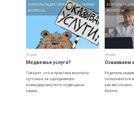
КОНСУЛЬТАЦИЯ
/
ЖУРНАЛИСТ
/
РАЗНЫЕ
КОНСУЛЬТАЦИЯ
ВОПРОСЫ
ВОПРОСЫ
25 май
08 май
Медвежья услуга?
Осваиваем 
Говорят, что в практике выплаты
Родители недав
суточных за однодневную
пользоваться и
командировку есть подводные
как им сложно,
камни....
боятся...