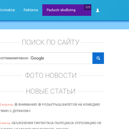
(Lt)
Kontaktai
Reklama
Paduoti skelbimą
ПОИСК ПО САЙТУ
ФОТО НОВОСТИ
НОВЫЕ СТАТЬИ
3 апрель
🔴 ВНИМАНИЕ! 🔴 РОЗЫГРЫШ БИЛЕТОВ НА КОМЕДИЮ
УЖИН С ДУРАКОМ»!
0 июнь
ОБЪЯСНЕНИЯ ГИНТАУТАСА ПАЛУЦКАСА ОППОЗИЦИЮ НЕ