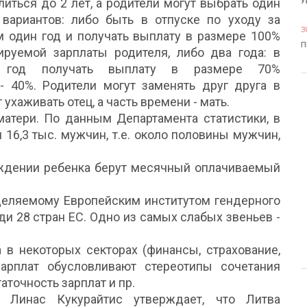
иться до 2 лет, а родители могут выбрать один
У
 вариантов: либо быть в отпуске по уходу за
3
м один год и получать выплату в размере 100%
П
ируемой зарплаты родителя, либо два года: в
 год получать выплату в размере 70%
- 40%. Родители могут заменять друг друга в
ухаживать отец, а часть времени - мать.
матери. По данным Департамента статистики, в
и 16,3 тыс. мужчин, т.е. около половины мужчин,
ждении ребенка берут месячный оплачиваемый
еделяемому Европейским институтом гендерного
ди 28 стран ЕС. Одно из самых слабых звеньев -
 а в некоторых секторах (финансы, страхование,
зарплат обусловливают стереотипы сочетания
точность зарплат и пр.
 Линас Кукурайтис утверждает, что Литва