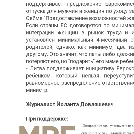
поддерживает предложение Еврокомис
отпуска для мужчин и женщин по уходу за
Сейме "Предоставление возможностей жен
Если страны ЕС договорятся по минимал
интеграции женщин в рынок труда и и
установлен минимальный 4-месячный о
родителей, однако, как минимум, два и
другому. Это значит, что папы либо должн
потеряют его, но "подарить" его маме ребен
- Литва поддерживает инициативу Евроко
ребенком, который нельзя переуступи
равномерное распределение ответственн
министр.
Журналист Йоланта Довляшевич
При поддержке:
«Экспресс-неделя» участвует в п
стране и в мире», который предус