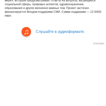
мире», который предусматривает ответы на вопросы, касающиеся
социальной сферы, правовых аспектов, здравоохранения,
образования и других жизненно важных тем. Проект частично
финансируется Фондом поддержки СМИ. Сумма поддержки — 13 \0\0\0
евро.
Слушайте в аудиоформате.