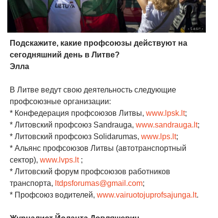
Подскажите, какие профсоюзы действуют на
сегодняшний день в Литве?
Элла
В Литве ведут свою деятельность следующие
профсоюзные организации:
* Конфедерация профсоюзов Литвы,
www.lpsk.lt
;
* Литовский профсоюз Sandrauga,
www.sandrauga.lt
;
* Литовский профсоюз Solidarumas,
www.lps.lt
;
* Альянс профсоюзов Литвы (автотранспортный
сектор),
www.lvps.lt
;
* Литовский форум профсоюзов работников
транспорта,
ltdpsforumas@gmail.com
;
* Профсоюз водителей,
www.vairuotojuprofsajunga.lt
.