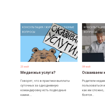
КОНСУЛЬТАЦИЯ
/
ЖУРНАЛИСТ
/
РАЗНЫЕ
КОНСУЛЬТАЦИЯ
ВОПРОСЫ
ВОПРОСЫ
25 май
08 май
Медвежья услуга?
Осваиваем 
Говорят, что в практике выплаты
Родители недав
суточных за однодневную
пользоваться и
командировку есть подводные
как им сложно,
камни....
боятся...