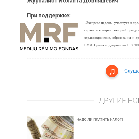
Журналист Йоланта Довляшевич
При поддержке:
«Экспресс-неделя» участвует в п
стране и в мире», который предус
здравоохранения, образования и 
СМИ. Сумма поддержки — 13 \0\0\0
Слуша
ДРУГИЕ НО
НАДО ЛИ ПЛАТИТЬ НАЛОГ?