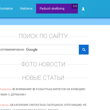
(Lt)
Kontaktai
Reklama
Paduoti skelbimą
ПОИСК ПО САЙТУ
ФОТО НОВОСТИ
НОВЫЕ СТАТЬИ
3 апрель
🔴 ВНИМАНИЕ! 🔴 РОЗЫГРЫШ БИЛЕТОВ НА КОМЕДИЮ
УЖИН С ДУРАКОМ»!
0 июнь
ОБЪЯСНЕНИЯ ГИНТАУТАСА ПАЛУЦКАСА ОППОЗИЦИЮ НЕ