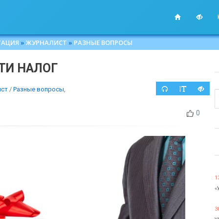
ТАЦИЯ
»
ЖУРНАЛИСТ
»
РАЗНЫЕ ВОПРОСЫ
ТИ НАЛОГ
ист
/
Разные вопросы
,
0
1
«
3