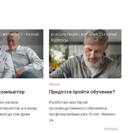
/
ЖУРНАЛИСТ
/
РАЗНЫЕ
КОНСУЛЬТАЦИЯ
/
ЖУРНАЛИСТ
/
РАЗНЫЕ
ВОПРОСЫ
08 май
компьютер
Придется пройти обучение?
но начали
Я работаю мастером
нтернетом, и я вижу,
производственного обучения в
 иногда они даже
профтехучилище уже 10 лет. Именно
за...