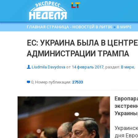
ГЛАВНАЯ СТРАНИЦА - НОВОСТЕЙ В ЛИТВЕ
»
В МИРЕ
ЕС: УКРАИНА БЫЛА В ЦЕНТР
АДМИНИСТРАЦИИ ТРАМПА
Liudmila Davydova
от
14 февраль 2017
, раздел:
В мире
,
0, Номер публикации:
27533
Европа
экстрен
Украины
Украинс
дня Евро