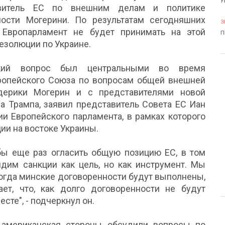
У
авитель ЕС по внешним делам и политике
ности Могерини. По результатам сегодняшних
3
 Европарламент не будет принимать на этой
П
езолюции по Украине.
ский вопрос был центральными во время
ропейского Союза по вопросам общей внешней
дерики Могерин и с представителями новой
 Трампа, заявил представитель Совета ЕС Иан
ии Европейского парламента, в рамках которого
ии на востоке Украины.
обы еще раз огласить общую позицию ЕС, в том
идим санкции как цель, но как инструмент. Мы
 когда минские договоренности будут выполнены,
ет, что, как долго договоренности не будут
сте", - подчеркнул он.
 американская стороны обсудили вопросы по