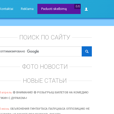
(Lt)
Kontaktai
Reklama
Paduoti skelbimą
ПОИСК ПО САЙТУ
ФОТО НОВОСТИ
НОВЫЕ СТАТЬИ
3 апрель
🔴 ВНИМАНИЕ! 🔴 РОЗЫГРЫШ БИЛЕТОВ НА КОМЕДИЮ
УЖИН С ДУРАКОМ»!
0 июнь
ОБЪЯСНЕНИЯ ГИНТАУТАСА ПАЛУЦКАСА ОППОЗИЦИЮ НЕ