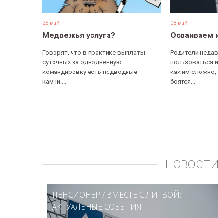
25 май
08 май
Медвежья услуга?
Осваиваем 
Говорят, что в практике выплаты
Родители недав
суточных за однодневную
пользоваться и
командировку есть подводные
как им сложно,
камни....
боятся...
НОВОСТИ
ПЕНСИОНЕР
/
ВМЕСТЕ С ЛИТВОЙ:
АКТУАЛЬНЫЕ СОБЫТИЯ