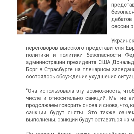
предст
безопас
дебатов
сессии р
Украин
переговоров высокого представителя Ев
политики и политики безопасности Фе
администрации президента США Дональда
Борг в Страсбурге на пленарном заседан
состоялось обсуждение ухудшения ситуац
"Она использовала эту возможность, чт
числе и относительно санкций. Мы не в
продолжаем говорить снова и снова, что,
санкции будут сняты. Это также означа
выполнены, санкции будут оставаться на ме
По словам Борга, также европейская и