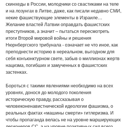
скинхеды в России, молодчики со свастиками на теле
и на лозунгах в Литве, даже, как писали недавно СМИ,
некие фашиствующие элементы в Израиле…
Желание властей Латвии оправдать фашистских
преступников, а значит – пытаться пересмотреть
итоги Второй мировой войны и решения
Нюрнбергского трибунала - означает не что иное, как
преподнести историю в нереальном, выгодном для
себя конъюнктурном свете, забыв о миллионах жертв
нацизма, погибших и замученных в фашистских
застенках.
Бороться с такими явлениями необходимо на всех
уровнях, донося до молодого поколения
историческую правду, рассказывая о
человеконенавистнической идеологии фашизма, о
реальных фактах «машины смерти» гитлеризма. И
чтобы пропаганда велась не на уровне марширующих
легионеров СС, а на уровне позитивных сил всего