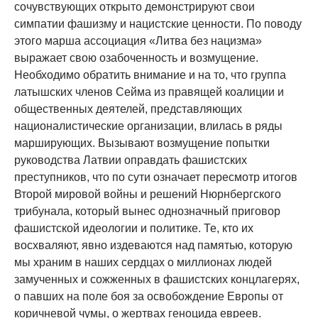
сочувствующих открыто демонстрируют свои
симпатии фашизму и нацистские ценности. По поводу
этого марша ассоциация «Литва без нацизма»
выражает свою озабоченность и возмущение.
Необходимо обратить внимание и на то, что группа
латышских членов Сейма из правящей коалиции и
общественных деятелей, представляющих
националистические организации, влилась в ряды
марширующих. Вызывают возмущение попытки
руководства Латвии оправдать фашистских
преступников, что по сути означает пересмотр итогов
Второй мировой войны и решений Нюрнбергского
трибунала, который вынес однозначный приговор
фашистской идеологии и политике. Те, кто их
восхваляют, явно издеваются над памятью, которую
мы храним в наших сердцах о миллионах людей
замученных и сожженных в фашистских концлагерях,
о павших на поле боя за освобождение Европы от
коричневой чумы, о жертвах геноцида евреев.