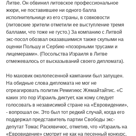
Литве. Он обвинил литовское профессиональное
жюри, не поставившее ни одного балла
исполнительнице из его страны, в совковости
(литовские зрители отметили ее выступление тремя
баллами, что тоже не густо.) За компанию с Литвой
экс-посол обозвал оказавшимися также скупыми на
оценки Польшу и Сербию «позорными трусами и
лицемерами». (Посольства Израиля в Литве
отмежевалось от высказываний своего дипломата).
Но маховик околопесенной кампании был запущен.
На обидные слова дипломата не мог не
отреагировать политик Ремигиюс Жямайтайтис. «С
каких это пор Израиль диктует, как кому следует
голосовать в независимой стране на «Евровидении»,
- вопрошал он. Это был тот редкий случай, когда его
поддержал представитель партии Свободы экс-
депутат Томас Раскявичюс, отметив, что «Израиль на
«Евровидение» смотрит не как на песенный конкурс,