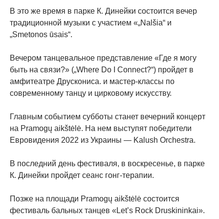
В это же время в парке К. Динейки состоится вечер
традиционной музыки с участием «„Nalšia“ и
„Smetonos ūsais“.
Вечером танцевальное представление «Где я могу
быть на связи?» („Where Do I Connect?“) пройдет в
амфитеатре Друскониса. и мастер-классы по
современному танцу и цирковому искусству.
Главным событием субботы станет вечерний концерт
на Pramogų aikštėlė. На нем выступят победители
Евровидения 2022 из Украины — Kalush Orchestra.
В последний день фестиваля, в воскресенье, в парке
К. Динейки пройдет сеанс гонг-терапии.
Позже на площади Pramogų aikštėlė состоится
фестиваль бальных танцев «Let’s Rock Druskininkai».