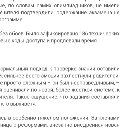
ые, по словам самих олимпиадников, не имели
 Учителя подтвердили: содержание экзамена не
рограмме.
без сбоев. Было зафиксировано 186 технических
овые коды доступа и продлевали время.
формальный подход к проверке знаний оставили
й, сильнее всего эмоции захлестнули родителей.
 не просто сложным – он был несправедливым, –
й оценивали по новой, более жесткой системе, к
чителя. Такое ощущение, что задания составляли
 кто выживет».
лись в особенно тяжелом положении. За плечами
аница с реформами, внезапно внедренная новая