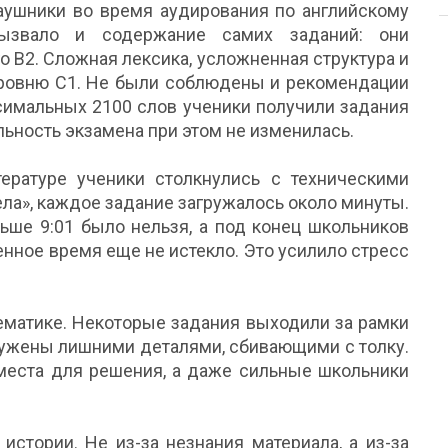
наушники во время аудирования по английскому
вызвало и содержание самих заданий: они
 B2. Сложная лексика, усложненная структура и
уровню C1. Не были соблюдены и рекомендации
ксимальных 2100 слов ученики получили задания
ьность экзамена при этом не изменилась.
ературе ученики столкнулись с техническими
ела», каждое задание загружалось около минуты.
ньше 9:01 было нельзя, а под конец школьников
енное время еще не истекло. Это усилило стресс
ематике. Некоторые задания выходили за рамки
ружены лишними деталями, сбивающими с толку.
 места для решения, а даже сильные школьники
истории. Не из-за незнания материала, а из-за