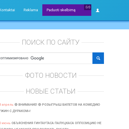
(Lt)
Kontaktai
Reklama
Paduoti skelbimą
ПОИСК ПО САЙТУ
ФОТО НОВОСТИ
НОВЫЕ СТАТЬИ
3 апрель
🔴 ВНИМАНИЕ! 🔴 РОЗЫГРЫШ БИЛЕТОВ НА КОМЕДИЮ
УЖИН С ДУРАКОМ»!
0 июнь
ОБЪЯСНЕНИЯ ГИНТАУТАСА ПАЛУЦКАСА ОППОЗИЦИЮ НЕ