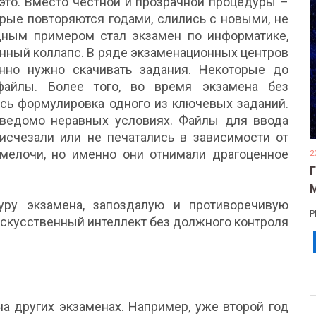
это. Вместо честной и прозрачной процедуры –
орые повторяются годами, слились с новыми, не
дным примером стал экзамен по информатике,
нный коллапс. В ряде экзаменационных центров
нно нужно скачивать задания. Некоторые до
айлы. Более того, во время экзамена без
сь формулировка одного из ключевых заданий.
 заведомо неравных условиях. Файлы для ввода
исчезали или не печатались в зависимости от
мелочи, но именно они отнимали драгоценное
2
уру экзамена, запоздалую и противоречивую
Р
скусственный интеллект без должного контроля
а других экзаменах. Например, уже второй год