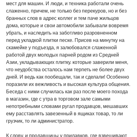
мест для машин. И люди, и техника работали очень
слаженно, причем, не только без перекуров, но и без
бранных слов в адрес коллег и тем паче жильцов
дома, которые и свои автомобили забывали вовремя
убрать, и наследить на заботливо разровненном
перед укладкой плитки песке. Присев на минутку на
скамейке у подъезда, я залюбовался слаженной
работой двух молодых парней родом из Средней
Азии, укладывающих плитку. которые заверили меня,
что неудобства осталось нам терпеть не более двух
дней. И ведь как пообещали, так и сделали! Особенно
поразили их вежливость и высокая культура общения.
Беседа с ними случилась как раз после моего похода
в магазин, где с утра в торговом зале самыми
непотребными словами ругал продавцов, мешавших
ему расставлять завезенный в ящиках товар, то ли
грузчик, то ли администратор.
К слову, и продавщицы у прилавков, где взвешивают