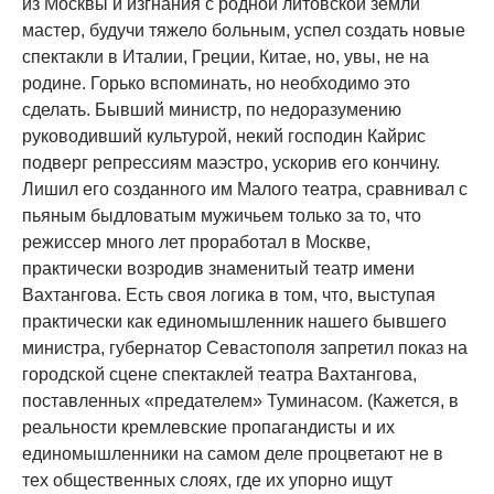
из Москвы и изгнания с родной литовской земли
мастер, будучи тяжело больным, успел создать новые
спектакли в Италии, Греции, Китае, но, увы, не на
родине. Горько вспоминать, но необходимо это
сделать. Бывший министр, по недоразумению
руководивший культурой, некий господин Кайрис
подверг репрессиям маэстро, ускорив его кончину.
Лишил его созданного им Малого театра, сравнивал с
пьяным быдловатым мужичьем только за то, что
режиссер много лет проработал в Москве,
практически возродив знаменитый театр имени
Вахтангова. Есть своя логика в том, что, выступая
практически как единомышленник нашего бывшего
министра, губернатор Севастополя запретил показ на
городской сцене спектаклей театра Вахтангова,
поставленных «предателем» Туминасом. (Кажется, в
реальности кремлевские пропагандисты и их
единомышленники на самом деле процветают не в
тех общественных слоях, где их упорно ищут