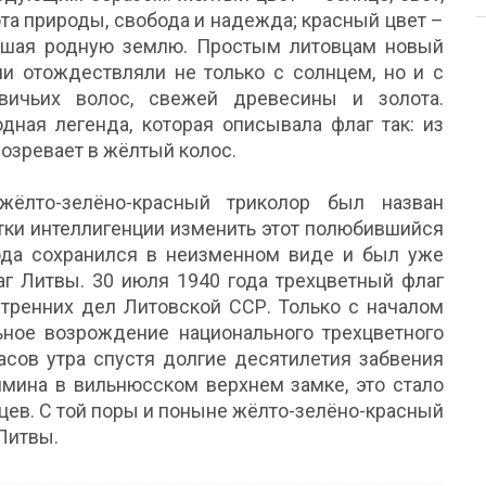
ота природы, свобода и надежда; красный цвет –
ившая родную землю. Простым литовцам новый
и отождествляли не только с солнцем, но и с
вичьих волос, свежей древесины и золота.
дная легенда, которая описывала флаг так: из
созревает в жёлтый колос.
ёлто-зелёно-красный триколор был назван
тки интеллигенции изменить этот полюбившийся
года сохранился в неизменном виде и был уже
аг Литвы. 30 июля 1940 года трехцветный флаг
тренних дел Литовской ССР. Только с началом
ное возрождение национального трехцветного
часов утра спустя долгие десятилетия забвения
имина в вильнюсском верхнем замке, это стало
ев. С той поры и поныне жёлто-зелёно-красный
Литвы.