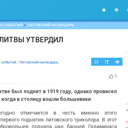
РЬ СОБЫТИЙ
»
ЛИТОВСКИЙ КАЛЕНДАРЬ
Т ЛИТВЫ УТВЕРДИЛ
 событий
/
Литовский календарь
,
5
тве был поднят в 1919 году, однако провисел
я, когда в столицу вошли большевики
1
«
одно отмечается в честь именно этого
первого поднятия литовского триколора. В этот
3
обровольцев подняла над башней Гядиминаса