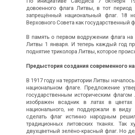
По инициативе Саюдиса 7 октября 19
довоенного флага Литвы, в тот период 
запрещённый национальный флаг. 18 н
Верховного Совета как государственный ф
В память о первом водружении флага на
Литвы 1 января. И теперь каждый год п
поднятие триколора Литвы, которое происх
Предыстория создания современного на
В 1917 году на территории Литвы началос
национальном флаге. Предложение утве
государственным историческим флагом 
изображен всадник в латах в цветах 
национального, не поддержали в виду 
сделать флаг истинно народным решил
традиционных литовских тканях. Так 
двухцветный зелёно-красный флаг. Но д