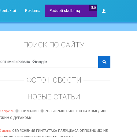
(Lt)
Kontaktai
Reklama
Paduoti skelbimą
ПОИСК ПО САЙТУ
ФОТО НОВОСТИ
НОВЫЕ СТАТЬИ
3 апрель
🔴 ВНИМАНИЕ! 🔴 РОЗЫГРЫШ БИЛЕТОВ НА КОМЕДИЮ
УЖИН С ДУРАКОМ»!
0 июнь
ОБЪЯСНЕНИЯ ГИНТАУТАСА ПАЛУЦКАСА ОППОЗИЦИЮ НЕ