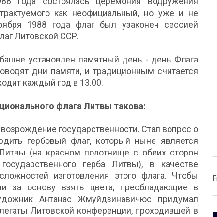
88 года состоялась церемония водружения
трактуемого как неофициальный, но уже и не
оября 1988 года флаг был узаконен сессией
лаг Литовской ССР.
 башне установлен памятный день - день Флага
роводят дни памяти, и традиционным считается
одит каждый год в 13.00.
ционального флага Литвы такова:
ь возрождение государственности. Стал вопрос о
рдить гербовый флаг, который ныне является
Литвы (на красном полотнище с обеих сторон
государственного герба Литвы), в качестве
сложностей изготовления этого флага. Чтобы
F
и за основу взять цвета, преобладающие в
художник Антанас Жмуйдзинавичюс придумал
елегаты Литовской конференции, проходившей в