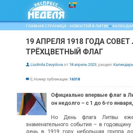
ГЛАВНАЯ СТРАНИЦА - НОВОСТЕЙ В ЛИТВЕ
»
КАЛЕНДА
19 АПРЕЛЯ 1918 ГОДА СОВЕ
ТРЁХЦВЕТНЫЙ ФЛАГ
Liudmila Davydova
от
18 апрель 2023
, раздел:
Календарь
0, Номер публикации:
16318
Официально впервые флаг в Ли
он недолго – с 1 до 6-го январ
Но День флага Литвы ежег
знаменательного события – в годовщину 
день в 1919 году небольшая группа д