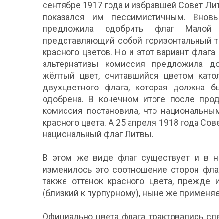
сентябре 1917 года и избравшей Совет Литв
показался им пессимистичным. Вновь
предложила одобрить флаг Малой Л
представляющий собой горизонтальный тр
красного цветов. Но и этот вариант флага 
альтернативы комиссия предложила до
жёлтый цвет, считавшийся цветом като
двухцветного флага, которая должна б
одобрена. В конечном итоге после про
комиссия постановила, что национальны
красного цвета. А 25 апреля 1918 года Со
национальный флаг Литвы.
В этом же виде флаг существует и в на
изменилось это соотношение сторон флага
также оттенок красного цвета, прежде 
(близкий к пурпурному), ныне же применяе
Официально цвета флага трактовались сл