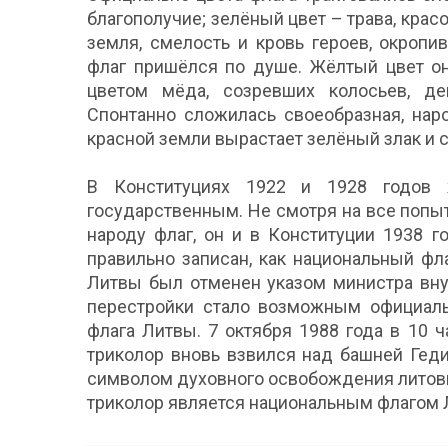
благополучие; зелёный цвет – трава, крас
земля, смелость и кровь героев, окроп
флаг пришёлся по душе. Жёлтый цвет он
цветом мёда, созревших колосьев, де
Спонтанно сложилась своеобразная, наро
красной земли вырастает зелёный злак и 
В Конституциях 1922 и 1928 годов ж
государственным. Не смотря на все попы
народу флаг, он и в Конституции 1938 
правильно записан, как национальный фл
Литвы был отменен указом министра вну
перестройки стало возможным официаль
флага Литвы. 7 октября 1988 года в 10 
триколор вновь взвился над башней Гед
символом духовного освобождения литовц
триколор является национальным флагом 