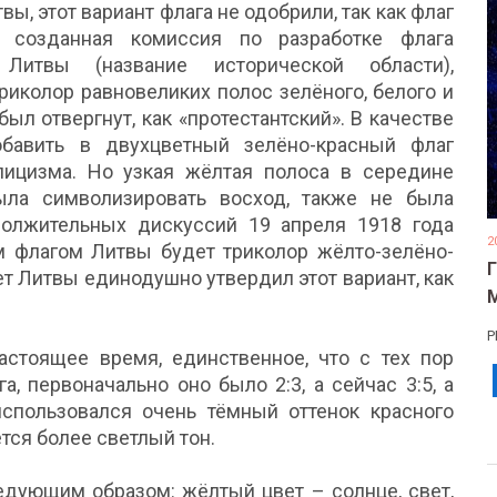
ы, этот вариант флага не одобрили, так как флаг
 созданная комиссия по разработке флага
итвы (название исторической области),
иколор равновеликих полос зелёного, белого и
был отвергнут, как «протестантский». В качестве
бавить в двухцветный зелёно-красный флаг
лицизма. Но узкая жёлтая полоса в середине
ыла символизировать восход, также не была
должительных дискуссий 19 апреля 1918 года
2
м флагом Литвы будет триколор жёлто-зелёно-
вет Литвы единодушно утвердил этот вариант, как
Р
стоящее время, единственное, что с тех пор
, первоначально оно было 2:3, а сейчас 3:5, а
использовался очень тёмный оттенок красного
тся более светлый тон.
едующим образом: жёлтый цвет – солнце, свет,