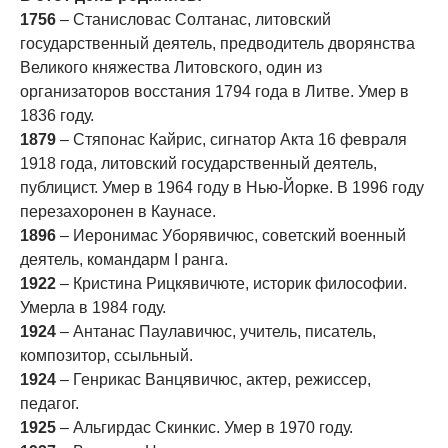
1756
– Станисловас Солтанас, литовский
государственный деятель, предводитель дворянства
Великого княжества Литовского, один из
организаторов восстания 1794 года в Литве. Умер в
1836 году.
1879
– Стяпонас Кайрис, сигнатор Акта 16 февраля
1918 года, литовский государственный деятель,
публицист. Умер в 1964 году в Нью-Йорке. В 1996 году
перезахоронен в Каунасе.
1896
– Иеронимас Уборявичюс, советский военный
деятель, командарм I ранга.
1922
– Кристина Рицкявичюте, историк философии.
Умерла в 1984 году.
1924
– Антанас Паулавичюс, учитель, писатель,
композитор, ссыльный.
1924
– Генрикас Ванцявичюс, актер, режиссер,
педагог.
1925
– Альгирдас Скинкис. Умер в 1970 году.