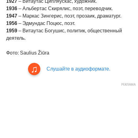
1927
– Витаутас Ципляускас, художник.
1936
– Альбертас Скирялис, поэт, переводчик.
1947
– Маркас Зингерис, поэт, прозаик, драматург.
1956
– Эдмундас Поцюс, поэт.
1959
– Витаутас Богушис, политик, общественный
деятель.
Фото: Saulius Žiūra
Слушайте в аудиоформате.