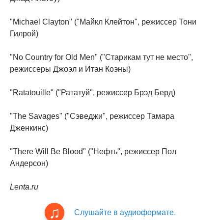
"Michael Clayton" ("Майкл Клейтон", режиссер Тони
Гилрой)
"No Country for Old Men" ("Старикам тут не место",
режиссеры Джоэл и Итан Коэны)
"Ratatouille" ("Рататуй", режиссер Брэд Берд)
"The Savages" ("Сэведжи", режиссер Тамара
Дженкинс)
"There Will Be Blood" ("Нефть", режиссер Пол
Андерсон)
Lenta.ru
Слушайте в аудиоформате.