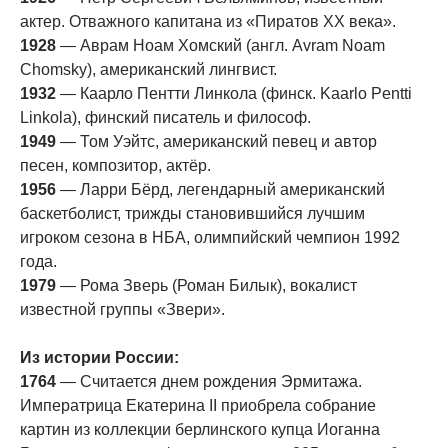
актер. Отважного капитана из «Пиратов XX века».
1928
— Аврам Ноам Хомский (англ. Avram Noam
Chomsky), американский лингвист.
1932
— Каарло Пентти Линкола (финск. Kaarlo Pentti
Linkola), финский писатель и философ.
1949
— Том Уэйтс, американский певец и автор
песен, композитор, актёр.
1956
— Ларри Бёрд, легендарный американский
баскетболист, трижды становившийся лучшим
игроком сезона в НБА, олимпийский чемпион 1992
года.
1979
— Рома Зверь (Роман Билык), вокалист
известной группы «Звери».
Из истории России:
1764
— Считается днем рождения Эрмитажа.
Императрица Екатерина II приобрела собрание
картин из коллекции берлинского купца Иоганна