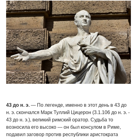
43 до н. э.
— По легенде, именно в этот день в 43 до
н. э. скончался Марк Туллий Цицерон (3.1.106 до н. э. -
43 до н. э.), великий римский оратор. Судьба то
возносила его высоко — он был консулом в Риме,
подавил заговор против республики аристократа