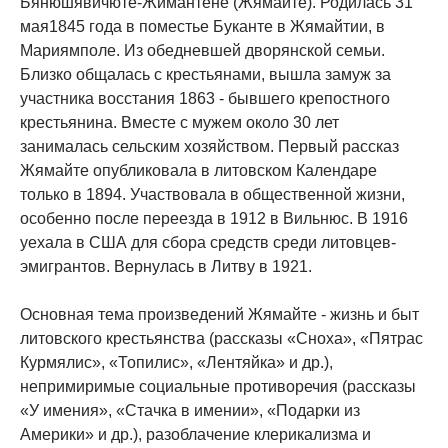
Бянюшявичюте-Жимантене (Жямайте). Родилась 31
мая1845 года в поместье Буканте в Жямайтии, в
Мариямполе. Из обедневшей дворянской семьи.
Близко общалась с крестьянами, вышла замуж за
участника восстания 1863 - бывшего крепостного
крестьянина. Вместе с мужем около 30 лет
занималась сельским хозяйством. Первый рассказ
Жямайте опубликовала в литовском Календаре
только в 1894. Участвовала в общественной жизни,
особенно после переезда в 1912 в Вильнюс. В 1916
уехала в США для сбора средств среди литовцев-
эмигрантов. Вернулась в Литву в 1921.
Основная тема произведений Жямайте - жизнь и быт
литовского крестьянства (рассказы «Сноха», «Пятрас
Курмялис», «Топилис», «Лентяйка» и др.),
непримиримые социальные противоречия (рассказы
«У имения», «Стачка в имении», «Подарки из
Америки» и др.), разоблачение клерикализма и