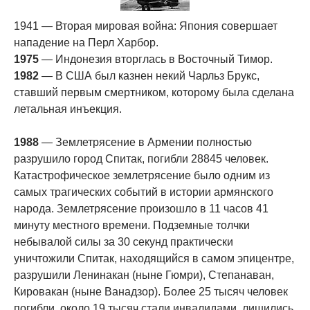
1941 — Вторая мировая война: Япония совершает
нападение на Перл Харбор.
1975
— Индонезия вторглась в Восточный Тимор.
1982
— В США был казнен некий Чарльз Брукс,
ставший первым смертником, которому была сделана
летальная инъекция.
1988
— Землетрясение в Армении полностью
разрушило город Спитак, погибли 28845 человек.
Катастрофическое землетрясение было одним из
самых трагических событий в истории армянского
народа. Землетрясение произошло в 11 часов 41
минуту местного времени. Подземные толчки
небывалой силы за 30 секунд практически
уничтожили Спитак, находящийся в самом эпицентре,
разрушили Ленинакан (ныне Гюмри), Степанаван,
Кировакан (ныне Ванадзор). Более 25 тысяч человек
погибли, около 19 тысяч стали инвалидами, лишились