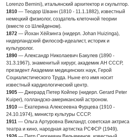
Lorenzo Bernini), итальянский архитектор и скульптор.
1810
— Теодор Шванн (1810 - 11.1.1882), известный
немецкий физиолог, создатель клеточной теории
(вместе со Шлейденом).
1872
— Йохан Хёйзинга (нидерл. Johan Huizinga),
нидерландский философ-идеалист, историк и
культуролог.
1890
— Александр Николаевич Бакулев (1890 -
31.3.1967), знаменитый хирург, академик АН СССР,
президент Академии медицинских наук, Герой
Социалистического Труда. Ныне его имя носит
известный кардиологический центр.
1905
— Джерард Петер Койпер (нидерл. Gerard Peter
Kuiper), голландско-американский астроном.
1910
— Екатерина Алексеевна Фурцева (1910 -
24.10.1974), министр культуры СССР.
1911
— Ольга Артуровна Викландт, советская актриса
театра и кино, народная артистка РСФСР (1949).
1926
— Петр Сергеевич Вельяминов, известный