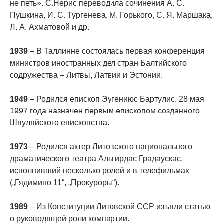
не петь». С.Нерис переводила сочинения А. С.
Пушкина, И. С. Тургенева, М. Горького, С. Я. Маршака,
Л. А. Ахматовой и др.
1939
– В Таллинне состоялась первая конференция
министров иностранных дел стран Балтийского
содружества – Литвы, Латвии и Эстонии.
1949
– Родился епископ Эугениюс Бартулис. 28 мая
1997 года назначен первым епископом созданного
Шяуляйского епископства.
1973
– Родился актер Литовского национального
драматического театра Альгирдас Градаускас,
исполнивший несколько ролей и в телефильмах
(„Гядимино 11“, „Прокуроры“).
1989
– Из Конституции Литовской ССР изъяли статью
о руководящей роли компартии.