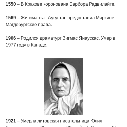
1550
– В Кракове коронована Барбора Радвилайте.
1569
– Жигимантас Аугустас предоставил Мяркине
Магдебургские права.
1906
– Родился драматург Зигмас Янаускас. Умер в
1977 году в Канаде.
1921
– Умерла литовская писательница Юлия