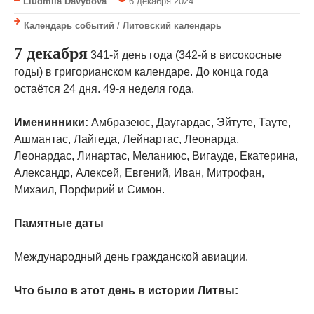
Liudmila Davydova
6 декабря 2024
Календарь событий
/
Литовский календарь
7 декабря
341-й день года (342-й в високосные
годы) в григорианском календаре. До конца года
остаётся 24 дня. 49-я неделя года.
Именинники:
Амбразеюс, Даугардас, Эйтуте, Тауте,
Ашмантас, Лайгеда, Лейнартас, Леонарда,
Леонардас, Линартас, Меланиюс, Вигауде, Екатерина,
Александр, Алексей, Евгений, Иван, Митрофан,
Михаил, Порфирий и Симон.
Памятные даты
Международный день гражданской авиации.
Что было в этот день в истории Литвы: