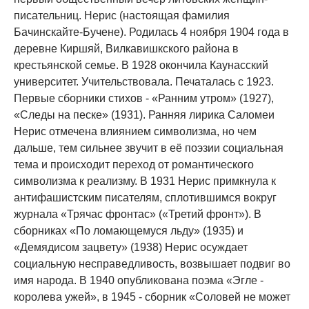
писательниц. Нерис (настоящая фамилия
Бачинскайте-Бучене). Родилась 4 ноября 1904 года в
деревне Киршяй, Вилкавишкского района в
крестьянской семье. В 1928 окончила Каунасский
университет. Учительствовала. Печаталась с 1923.
Первые сборники стихов - «Ранним утром» (1927),
«Следы на песке» (1931). Ранняя лирика Саломеи
Нерис отмечена влиянием символизма, но чем
дальше, тем сильнее звучит в её поэзии социальная
тема и происходит переход от романтического
символизма к реализму. В 1931 Нерис примкнула к
антифашистским писателям, сплотившимся вокруг
журнала «Трячас фронтас» («Третий фронт»). В
сборниках «По ломающемуся льду» (1935) и
«Демядисом зацвету» (1938) Нерис осуждает
социальную несправедливость, возвышает подвиг во
имя народа. В 1940 опубликована поэма «Эгле -
королева ужей», в 1945 - сборник «Соловей не может