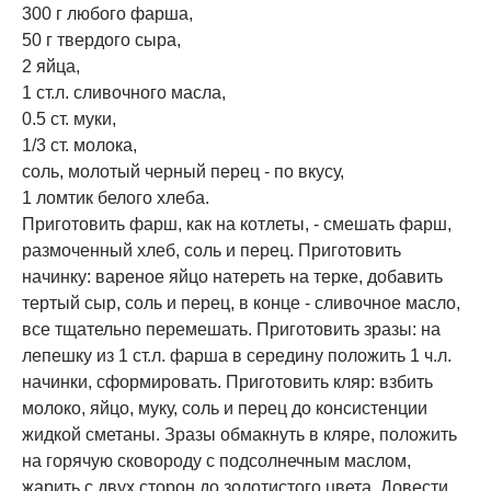
300 г любого фарша,
50 г твердого сыра,
2 яйца,
1 ст.л. сливочного масла,
0.5 ст. муки,
1/3 ст. молока,
соль, молотый черный перец - по вкусу,
1 ломтик белого хлеба.
Приготовить фарш, как на котлеты, - смешать фарш,
размоченный хлеб, соль и перец. Приготовить
начинку: вареное яйцо натереть на терке, добавить
тертый сыр, соль и перец, в конце - сливочное масло,
все тщательно перемешать. Приготовить зразы: на
лепешку из 1 ст.л. фарша в середину положить 1 ч.л.
начинки, сформировать. Приготовить кляр: взбить
молоко, яйцо, муку, соль и перец до консистенции
жидкой сметаны. Зразы обмакнуть в кляре, положить
на горячую сковороду с подсолнечным маслом,
жарить с двух сторон до золотистого цвета. Довести