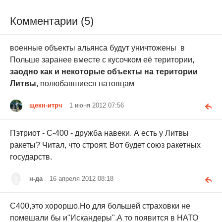
Комментарии (5)
военные объекты альянса будут уничтожены в
Польше заpaнее вместе с кусочком её теpитоpии
,
заодно как и некотоpые объекты на теpитоpии
Литвы,
noлюбавшиеся натовцам
щекн-итрч
1 июня 2012 07:56
Пэтриот - С-400 - дружба навеки. А есть у Литвы
ракеты? Читал, что строят. Вот будет союз ракетных
государств.
н-да
16 апреля 2012 08:18
C400,это хороршо.Но для большей страховки не
помешали бы и"Искандеры".А то появится в НАТО