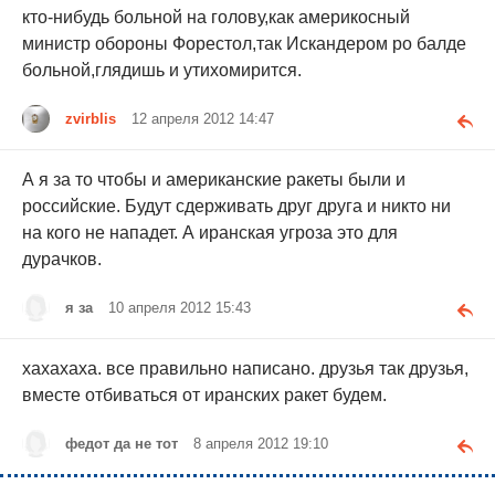
кто-нибудь больной на голову,как америкосный
министр обороны Форестол,так Искандером ро балде
больной,глядишь и утихомирится.
zvirblis
12 апреля 2012 14:47
А я за то чтобы и американские ракеты были и
российские. Будут сдерживать друг друга и никто ни
на кого не нападет. А иранская угроза это для
дурачков.
я за
10 апреля 2012 15:43
хахахаха. все правильно написано. друзья так друзья,
вместе отбиваться от иранских ракет будем.
федот да не тот
8 апреля 2012 19:10