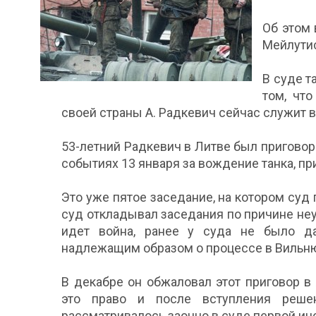
Об этом
Мейлути
В суде т
том, чт
своей страны А. Радкевич сейчас служит в
53-летний Радкевич в Литве был пригово
событиях 13 января за вождение танка, пр
Это уже пятое заседание, на котором суд
суд откладывал заседания по причине неу
идет война, ранее у суда не было д
надлежащим образом о процессе в Вильн
В декабре он обжаловал этот приговор 
это право и после вступления реше
рассматривалось заочно в суде первой ин