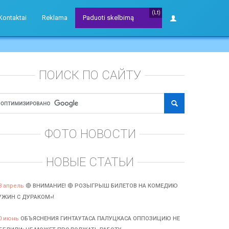
(Lt)
Kontaktai
Reklama
Paduoti skelbimą
ПОИСК ПО САЙТУ
ФОТО НОВОСТИ
НОВЫЕ СТАТЬИ
3 апрель
🔴 ВНИМАНИЕ! 🔴 РОЗЫГРЫШ БИЛЕТОВ НА КОМЕДИЮ
УЖИН С ДУРАКОМ»!
0 июнь
ОБЪЯСНЕНИЯ ГИНТАУТАСА ПАЛУЦКАСА ОППОЗИЦИЮ НЕ