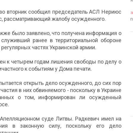
У
 во вторник сообщил председатель АСЛ Нериюс
3
с, рассматривающий жалобу осужденного.
П
акже было заявлено, что получена информация о
о служивший ранее в территориальной обороне
 регулярных частях Украинской армии.
рен к четырем годам лишения свободы по делу о
ичастного к событиям у Дома печати.
 пытается открыть дело осужденного, до сих пор
частия в них обвиняемого - поскольку в Украине
анных о том, информирован ли осужденный
юсе.
в Апелляционном суде Литвы. Радкевич имел на
ния в законную силу, поскольку его дело
станции.