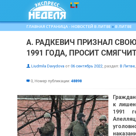
ГЛАВНАЯ СТРАНИЦА - НОВОСТЕЙ В ЛИТВЕ
»
В ЛИТВЕ
А. РАДКЕВИЧ ПРИЗНАЛ СВОЮ
1991 ГОДА, ПРОСИТ СМЯГЧИ
Liudmila Davydova
от
06 сентябрь 2022
, раздел:
В Литве
,
0, Номер публикации:
48898
Граждан
к лишен
1991 г
Апелляц
уголовн
наказани