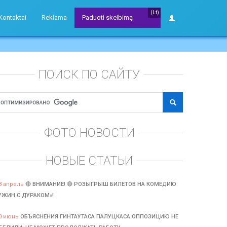
(Lt)
Kontaktai
Reklama
Paduoti skelbimą
ПОИСК ПО САЙТУ
ФОТО НОВОСТИ
НОВЫЕ СТАТЬИ
3 апрель
🔴 ВНИМАНИЕ! 🔴 РОЗЫГРЫШ БИЛЕТОВ НА КОМЕДИЮ
УЖИН С ДУРАКОМ»!
0 июнь
ОБЪЯСНЕНИЯ ГИНТАУТАСА ПАЛУЦКАСА ОППОЗИЦИЮ НЕ