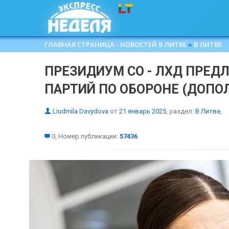
ГЛАВНАЯ СТРАНИЦА - НОВОСТЕЙ В ЛИТВЕ
»
В ЛИТВЕ
ПРЕЗИДИУМ СО - ЛХД ПРЕД
ПАРТИЙ ПО ОБОРОНЕ (ДОПО
Liudmila Davydova
от
21 январь 2025
, раздел:
В Литве
,
0, Номер публикации:
57436