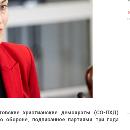
У
3
П
товские христианские демократы (СО-ЛХД)
о обороне, подписанное партиями три года