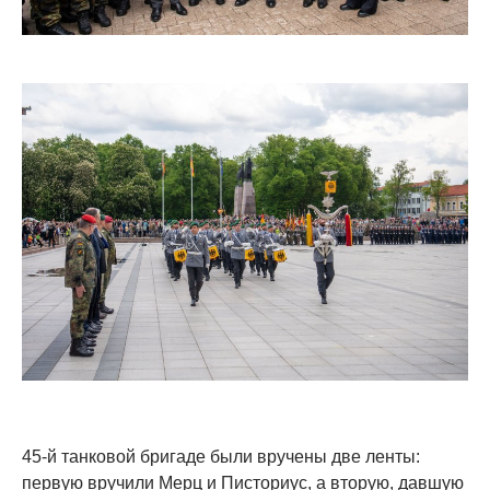
45-й танковой бригаде были вручены две ленты:
первую вручили Мерц и Писториус, а вторую, давшую