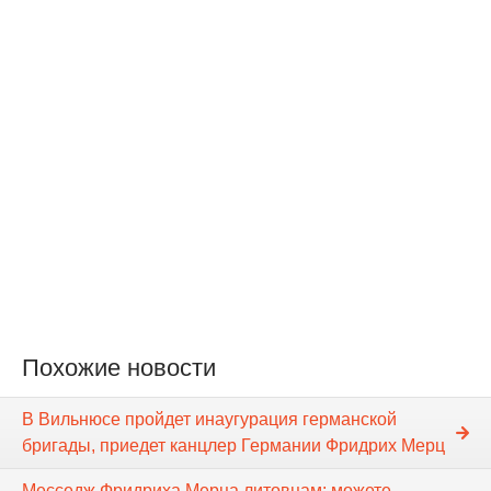
Похожие новости
В Вильнюсе пройдет инаугурация германской
бригады, приедет канцлер Германии Фридрих Мерц
Месседж Фридрихa Мерца литовцам: можете