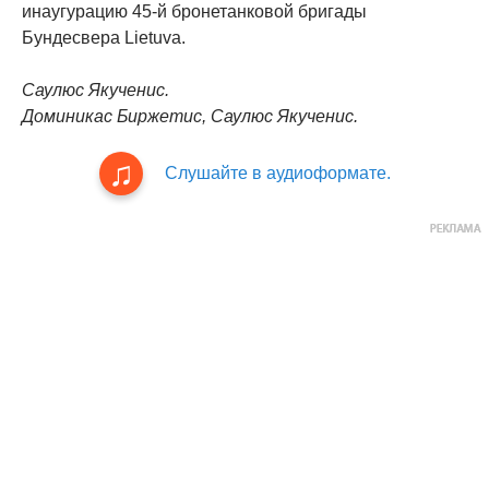
инаугурацию 45-й бронетанковой бригады
Бундесвера Lietuva.
Саулюс Якученис.
Доминикас Биржетис, Саулюс Якученис.
Слушайте в аудиоформате.