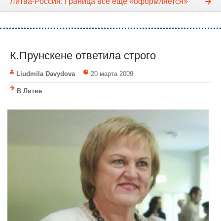
Литва-Россия: Граница все еще «оформляется»
К.Прунскене ответила строго
Liudmila Davydova
20 марта 2009
В Литве