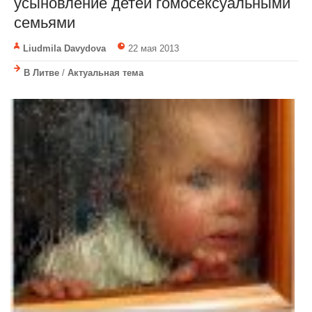
усыновление детей гомосексуальными
семьями
Liudmila Davydova
22 мая 2013
В Литве
/
Актуальная тема