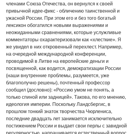
членами Союза Отечества, он вернулся к своей
привычной идее-фикс - обличению таинственной и
ужасной России. При этом его и без того богатый
лексикон обогатился новыми выражениями и
неожиданными сравнениями, которые услужливые
комментаторы охарактеризовали как «хлесткие». Я
же увидел в них откровенный перехлест. Например,
на очередной международной конференции,
проводимой в Литве на европейские деньги и
посвященной, как водится, демократизации России
(наши внутренние проблемы, разумеется, уже
благополучно решены), почтенный профессор
сообщил (дословно): «Россию умом не понять, а
только спиной или задницей». Такова, по его мнению,
идеология империи. Поскольку Ландсбергис, в
прошлом тонкий знаток творчества Чюрлениса,
последние двадцать лет занимается исключительно
постижением России и выдает свои перлы с завидной
регулярностью, напрашивается естественный вопрос