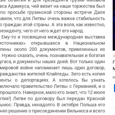
аса Адамкуса, чей визит на наши торжества был
по просьбе грузинской стороны встрече Даля
швили, что для Литвы очень важна стабильность
граждан этой страны. А эта воля, как известно,
езиденту, чего от него ждет его народ.
 Ему-то и посвящена международная выставка
источниках» открывшаяся в Национальном
лены около 200 документов, привезенных из
 Нужно сказать, очень познавательная и богатая
2
угаса, и документы наших дней. Вот только один
 мировой войне напоминает лишь один договор,
ражданства жителей Клайпеды. Зато есть копия
Р
менты о депортациях. А хотелось бы узнать
заключало правительство Литвы с Германией, и о
рошлого. Наверное, мало кто знает, что 12 июля
ытия!) Литве по договору был передан Красной
ьнюс. Правда, ненадолго. В октябре Польша его
ринял решение о присоединении Вильнюса и всего