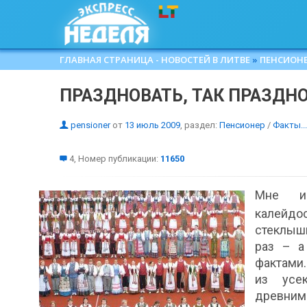
ГЛАВНАЯ СТРАНИЦА - НОВОСТЕЙ В ЛИТВЕ
»
ПЕНСИОН
ПРАЗДНОВАТЬ, ТАК ПРАЗДНО
pensioner
от
13 июль 2009
, раздел:
Пенсионер
/
Факты...
4, Номер публикации:
11650
Мне ис
калейдо
стеклыш
раз – а
фактами.
из усек
древним