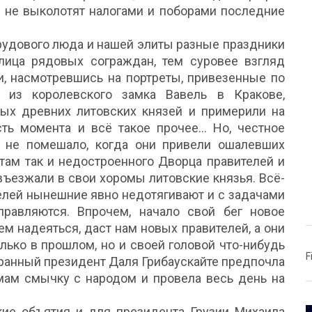
и не выколотят налогами и поборами последние
трудового люда и нашей элиты разные праздники
лица рядовых сограждан, тем суровее взгляд
и, насмотревшись на портреты, привезенные по
 из королевского замка Вавель в Кракове,
ых древних литовских князей и примерили на
ть момента и всё такое прочее... Но, честное
 не помешало, когда они привели ошалевших
там так и недостроенного Дворца правителей и
 въезжали в свои хоромы литовские князья. Всё-
елей нынешние явно недотягивают и с задачами
равляются. Впрочем, начало свой бег новое
ем надеяться, даст нам новых правителей, а они
олько в прошлом, но и своей головой что-нибудь
F
ранный президент Даля Грибаускайте предпочла
м смычку с народом и провела весь день на
окие объятия и для президента Грузии Михаила