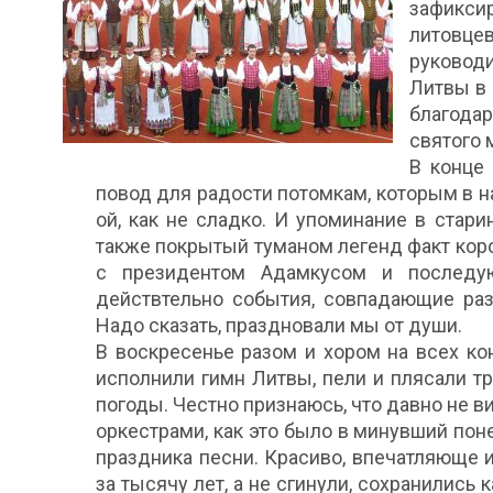
зафикс
литовц
руковод
Литвы в 
благода
святого 
В конце
повод для радости потомкам, которым в 
ой, как не сладко. И упоминание в стари
также покрытый туманом легенд факт кор
с президентом Адамкусом и последую
действтельно события, совпадающие раз 
Надо сказать, праздновали мы от души.
В воскресенье разом и хором на всех ко
исполнили гимн Литвы, пели и плясали т
погоды. Честно признаюсь, что давно не в
оркестрами, как это было в минувший по
праздника песни. Красиво, впечатляюще и
за тысячу лет, а не сгинули, сохранились