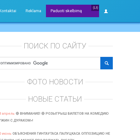
(Lt)
Kontaktai
Reklama
Paduoti skelbimą
ПОИСК ПО САЙТУ
ФОТО НОВОСТИ
НОВЫЕ СТАТЬИ
3 апрель
🔴 ВНИМАНИЕ! 🔴 РОЗЫГРЫШ БИЛЕТОВ НА КОМЕДИЮ
УЖИН С ДУРАКОМ»!
0 июнь
ОБЪЯСНЕНИЯ ГИНТАУТАСА ПАЛУЦКАСА ОППОЗИЦИЮ НЕ