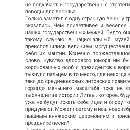
не подкачает и государственные стратег
поводы для веселья.
Только заметил я одну странную вещь: у 
оказались. Чем приветливее и веселее 
наших государственных мужей. Будто он
такому случаю в национальный музей
преисполнились величием могущественн
себя их мантии. Конечно, торжественнос
слово, чувство здорового юмора им бы
коронованных особ и президентов к воро
тыкнули пальцем в то место, где некогда
таки до средневековых литовских правит
гораздо меньшего масштаба пока не сп
тысячелетие истории Литвы, которое, буд
уже не будут искать себе идеи и опору т
придумают. Может поэтому и наш новоизб
пышным княжеским церемониям и приема
празднике песни?
К слову, не стала она распахивать шир