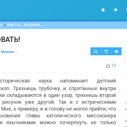
ЕР
»
ФАКТЫ... МНЕНИЯ...
ВАТЬ!
 Мнения...
,
13
торическая наука напоминает детский
скоп. Тряхнешь трубочку, и спрятанные внутри
ки складываются в один узор, тряхнешь второй
 рисунок уже другой. Так и с истрическими
1
 Мне, к примеру, и в голову не могло прийти, что
«
новения главы католического миссионера
и язычниками можно почерпнуть не только
3