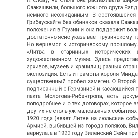
Саакашвили, большого южного друга Валд
немного неожиданным. В состоявшейся 
Грибаускайте без обиняков сказала Саака
положения в Грузии и она поддержит волю 
достаточно ясно указывает грузинскому пр
Но вернемся к историческому прошлому.
«Литва в старинных исторических 
художественном музее. Здесь представ
архивов, музеев и хранилищ разных стран.
экспозиция. Есть и грамоты короля Минда
существенный пробел заметен. О Второй
подписанный с Германией и касающийся г
пакта Молотова-Рибентропа, есть доку
поподробнее и о тех договорах, которое 
других не столь уж маловажных событиях п
1920 года (везет Литве на июльские соб
Армией, выбившей из города поляков, Вил
вернула, а в 1922 году Виленский Сейм п