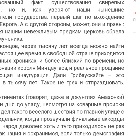
У
ированный факт существования свирепых
ев, но и, как уверяют наши нынешние
3
ители государства, первый шаг по вхождению
П
Европу. А с другой стороны, может, они и правы:
ря нашим невежливым предкам церковь обрела
мученика.
 концов, через тысячу лет всегда можно найти
настоящее время в свободной стране приходится
нных хрониках, и более близкий по времени, но
онации короля Миндаугаса, и реальное прощание
щая инаугурация Дали Грибаускайте – это
в тысячу лет. Такое не грех и отпраздновать.
нтинентах (говорят, даже в джунглях Амазонки)
ри дня до упаду, несмотря на коварные происки
идел такого веселого шествия по главной улице с
недельник, когда прозвучали финальные аккорды
 народ доволен: хоть и туго приходилось не раз
 как нация и сохранимся, если только демография