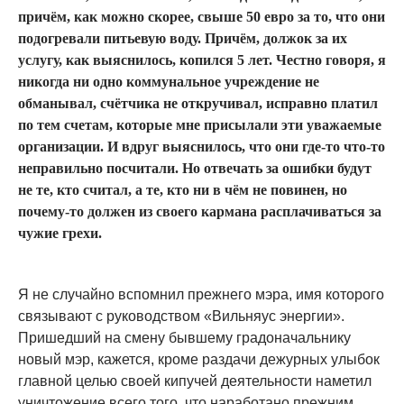
причём, как можно скорее, свыше 50 евро за то, что они
подогревали питьевую воду. Причём, должок за их
услугу, как выяснилось, копился 5 лет. Честно говоря, я
никогда ни одно коммунальное учреждение не
обманывал, счётчика не откручивал, исправно платил
по тем счетам, которые мне присылали эти уважаемые
организации. И вдруг выяснилось, что они где-то что-то
неправильно посчитали. Но отвечать за ошибки будут
не те, кто считал, а те, кто ни в чём не повинен, но
почему-то должен из своего кармана расплачиваться за
чужие грехи.
Я не случайно вспомнил прежнего мэра, имя которого
связывают с руководством «Вильняус энергии».
Пришедший на смену бывшему градоначальнику
новый мэр, кажется, кроме раздачи дежурных улыбок
главной целью своей кипучей деятельности наметил
уничтожение всего того, что наработано прежним.