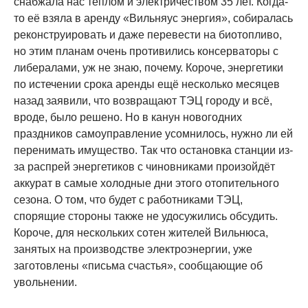
снабжала нас теплом и электричеством 35 лет. Когда-
то её взяла в аренду «Вильняус энергия», собиралась
реконструировать и даже перевести на биотопливо,
но этим планам очень противились консерваторы с
либералами, уж не знаю, почему. Короче, энергетики
по истечении срока аренды ещё несколько месяцев
назад заявили, что возвращают ТЭЦ городу и всё,
вроде, было решено. Но в канун новогодних
праздников самоуправление усомнилось, нужно ли ей
перенимать имущество. Так что остановка станции из-
за распрей энергетиков с чиновниками произойдёт
аккурат в самые холодные дни этого отопительного
сезона. О том, что будет с работниками ТЭЦ,
спорящие стороны также не удосужились обсудить.
Короче, для нескольких сотен жителей Вильнюса,
занятых на производстве электроэнергии, уже
заготовлены «письма счастья», сообщающие об
увольнении.