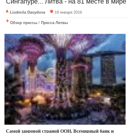
Сингапуре... Литва - на 81 месте в мире
Liudmila Davydova
19 января 2016
Обзор прессы
/
Пресса Литвы
Самой здоровой страной ООН, Всемирный банк и