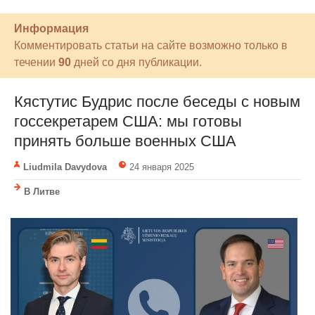
Информация
Комментировать статьи на сайте возможно только в
течении
90
дней со дня публикации.
Кястутис Будрис после беседы с новым
госсекретарем США: мы готовы
принять больше военных США
Liudmila Davydova
24 января 2025
В Литве