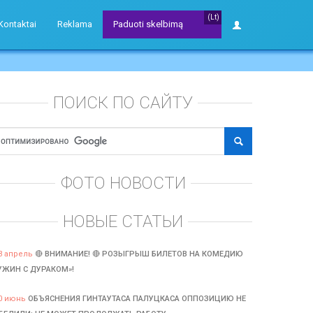
(Lt)
Kontaktai
Reklama
Paduoti skelbimą
ПОИСК ПО САЙТУ
ФОТО НОВОСТИ
НОВЫЕ СТАТЬИ
3 апрель
🔴 ВНИМАНИЕ! 🔴 РОЗЫГРЫШ БИЛЕТОВ НА КОМЕДИЮ
УЖИН С ДУРАКОМ»!
0 июнь
ОБЪЯСНЕНИЯ ГИНТАУТАСА ПАЛУЦКАСА ОППОЗИЦИЮ НЕ