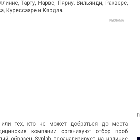
линне, Тарту, Нарве, Пярну, Вильянди, Раквере,
ва, Курессааре и Кярдла.
F
или тех, кто не может добраться до места
дицинские компании организуют отбор проб
тый образец Synlab проанализирует на наличие