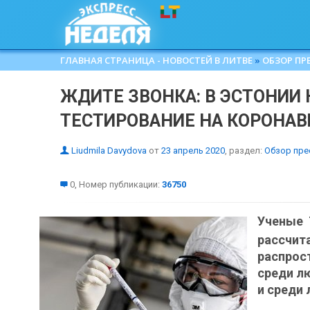
ГЛАВНАЯ СТРАНИЦА - НОВОСТЕЙ В ЛИТВЕ
»
ОБЗОР ПР
ЖДИТЕ ЗВОНКА: В ЭСТОНИИ
ТЕСТИРОВАНИЕ НА КОРОНАВ
Liudmila Davydova
от
23 апрель 2020
, раздел:
Обзор пре
0, Номер публикации:
36750
Ученые 
рассчи
распрос
среди л
и среди