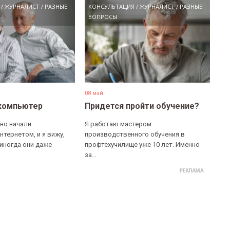
/
ЖУРНАЛИСТ
/
РАЗНЫЕ
КОНСУЛЬТАЦИЯ
/
ЖУРНАЛИСТ
/
РАЗНЫЕ
ВОПРОСЫ
08 май
компьютер
Придется пройти обучение?
но начали
Я работаю мастером
нтернетом, и я вижу,
производственного обучения в
 иногда они даже
профтехучилище уже 10 лет. Именно
за...