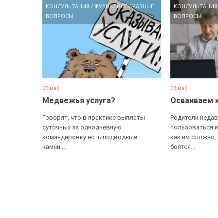
КОНСУЛЬТАЦИЯ
/
ЖУРНАЛИСТ
/
РАЗНЫЕ
КОНСУЛЬТАЦИЯ
ВОПРОСЫ
ВОПРОСЫ
25 май
08 май
Медвежья услуга?
Осваиваем 
Говорят, что в практике выплаты
Родители недав
суточных за однодневную
пользоваться и
командировку есть подводные
как им сложно,
камни....
боятся...