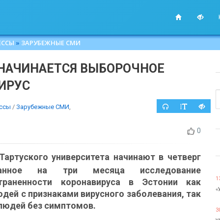
ЕССЫ
»
ЗАРУБЕЖНЫЕ СМИ
 НАЧИНАЕТСЯ ВЫБОРОЧНОЕ
ИРУС
ссы
/
Зарубежные СМИ
,
0
Тартуского университета начинают в четверг
танное на три месяца исследование
1
траненности коронавируса в Эстонии как
«
юдей с признаками вирусного заболевания, так
 людей без симптомов.
3