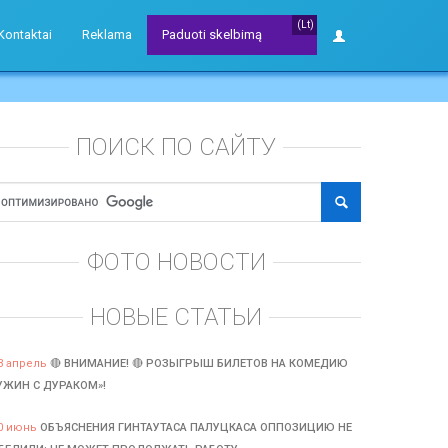
(Lt)
Kontaktai
Reklama
Paduoti skelbimą
ПОИСК ПО САЙТУ
ФОТО НОВОСТИ
НОВЫЕ СТАТЬИ
3 апрель
🔴 ВНИМАНИЕ! 🔴 РОЗЫГРЫШ БИЛЕТОВ НА КОМЕДИЮ
УЖИН С ДУРАКОМ»!
0 июнь
ОБЪЯСНЕНИЯ ГИНТАУТАСА ПАЛУЦКАСА ОППОЗИЦИЮ НЕ