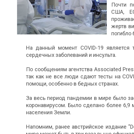
Почти п
США, ЕС
прожива
жертв ви
погибло 
На данный момент COVID-19 является т
сердечных заболеваний и инсульта.
По сообщениям агентства Associated Pres
так как не все люди сдают тесты на COV
помощи, особенно в бедных странах.
За весь период пандемии в мире было з
коронавирусом. Было сделано более 6,9 
населения Земли.
Напомним, ранее австрийское издание "De
мире может быть в три раза выше официа