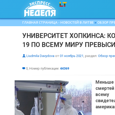
ГЛАВНАЯ СТРАНИЦА - НОВОСТЕЙ В ЛИТВЕ
»
ОБЗОР ПР
УНИВЕРСИТЕТ ХОПКИНСА: КО
19 ПО ВСЕМУ МИРУ ПРЕВЫС
Liudmila Davydova
от
01 ноябрь 2021
, раздел:
Обзор пре
0, Номер публикации:
44369
Меньше
смертей
всему
свиде
америка