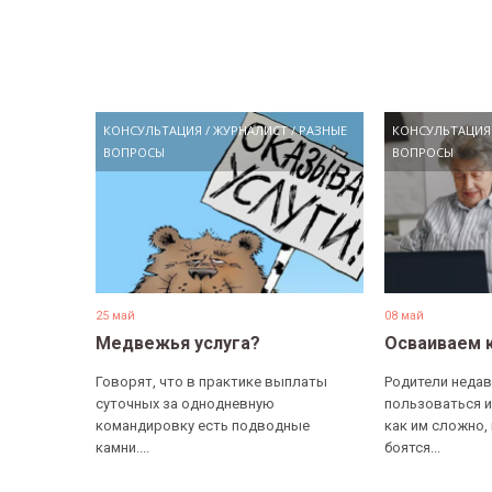
КОНСУЛЬТАЦИЯ
/
ЖУРНАЛИСТ
/
РАЗНЫЕ
КОНСУЛЬТАЦИЯ
ВОПРОСЫ
ВОПРОСЫ
25 май
08 май
Медвежья услуга?
Осваиваем 
Говорят, что в практике выплаты
Родители недав
суточных за однодневную
пользоваться и
командировку есть подводные
как им сложно,
камни....
боятся...