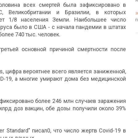
У
оловина всех смертей была зафиксировано в
, Великобритании и Бразилии, в которых
3
ет 1/8 населения Земли. Наибольшее число
П
руса было в США - с начала пандемии в штатах
более 740 тыс. человек.
ретьей основной причиной смертности после
s, цифра вероятнее всего является заниженной,
ID-19, а многие умирают дома без медицинской
афиксировано более 246 млн случаев заражения
млрд доз вакцин, обе дозы получили около 39%
r Standard" писал0, что число жертв Covid-19 в
льных данных.