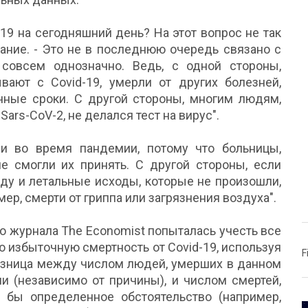
-19 на сегодняшний день? На этот вопрос не так
дание. - Это не в последнюю очередь связано с
 совсем однозначно. Ведь, с одной стороны,
ают с Covid-19, умерли от других болезней,
чные сроки. С другой стороны, многим людям,
ars-CoV-2, не делался тест на вирус".
ли во время пандемии, потому что больницы,
не смогли их принять. С другой стороны, если
иду и летальные исходы, которые не произошли,
ер, смерти от гриппа или загрязнения воздуха".
о журнала The Economist попыталась учесть все
ю избыточную смертность от Covid-19, используя
F
 разница между числом людей, умерших в данном
и (независимо от причины), и числом смертей,
бы определенное обстоятельство (например,