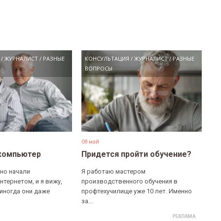
/
ЖУРНАЛИСТ
/
РАЗНЫЕ
КОНСУЛЬТАЦИЯ
/
ЖУРНАЛИСТ
/
РАЗНЫЕ
ВОПРОСЫ
08 май
компьютер
Придется пройти обучение?
но начали
Я работаю мастером
нтернетом, и я вижу,
производственного обучения в
 иногда они даже
профтехучилище уже 10 лет. Именно
за...