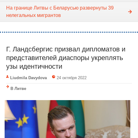
На границе Литвы с Беларусью развернуты 39
нелегальных мигрантов
Г. Ландсбергис призвал дипломатов и
представителей диаспоры укреплять
узы идентичности
Liudmila Davydova
24 октября 2022
В Литве