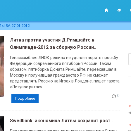
 ЗА 27.01.2012
Литва против участия Д.Римшайте в
Олимпиаде-2012 за сборную России..
Генассамблея ЛНОК решила не удовлетворять просьбу
Федерации современного пятиборья России. Таким
образом, пятиборка Доната Римшайте, переехавшая в
Москву и получившая гражданство РФ, не сможет
представлять Россию на Играх в Лондоне, пишет газета
«Летувос ритас»......
0
Подробнее
1
«
Swedbank: экономика Литвы сохранит рост..
3