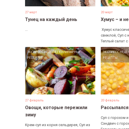
27 март
20 март
Тунец на каждый день
Хумус – и н
...
​ Хумус классиче
свеклой, Суп с 
Теплый салат с 
ЭКСПРЕСС НЕДЕЛЯ
/
КУЛИНАРНЫЕ
ЭКСПРЕСС НЕДЕ
РЕЦЕПТЫ
РЕЦЕПТЫ
27 февраль
20 февраль
Овощи, которые пережили
Рассыпался
зиму
Суп с горохом и
Сэндвич с горо
Крем-суп из корня сельдерея, Суп из