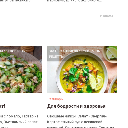
еты, Запеканка с
и грибами, Блины с яблочным...
ЛЯ
/
КУЛИНАРНЫЕ
ЭКСПРЕСС НЕДЕЛЯ
/
КУЛИНАРНЫЕ
РЕЦЕПТЫ
19 январь
кт!
Для бодрости и здоровья
и с помело, Тартар из
Овощные чипсы, Салат «Энергия»,
о, Вьетнамский салат,
Картофельный суп с пекинской
ом из...
капустой, Кальмары с киноа, Хумус из...