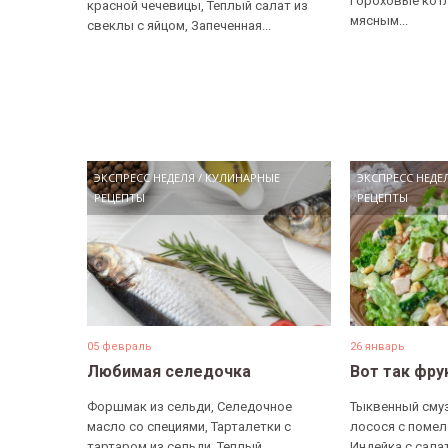
Гороховые котл
красной чечевицы, Теплый салат из
мясным...
свеклы с яйцом, Запеченная...
ЭКСПРЕСС НЕДЕЛЯ
/
КУЛИНАРНЫЕ
ЭКСПРЕСС НЕДЕ
РЕЦЕПТЫ
РЕЦЕПТЫ
05 февраль
26 январь
Любимая селедочка
Вот так фру
Форшмак из сельди, Селедочное
Тыквенный смуз
масло со специями, Тарталетки с
лосося с помел
тартаром из сельди, Теплый...
Индейка с салат