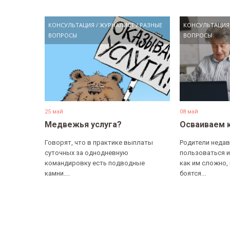
КОНСУЛЬТАЦИЯ
/
ЖУРНАЛИСТ
/
РАЗНЫЕ
КОНСУЛЬТАЦИЯ
ВОПРОСЫ
ВОПРОСЫ
25 май
08 май
Медвежья услуга?
Осваиваем 
Говорят, что в практике выплаты
Родители недав
суточных за однодневную
пользоваться и
командировку есть подводные
как им сложно,
камни....
боятся...