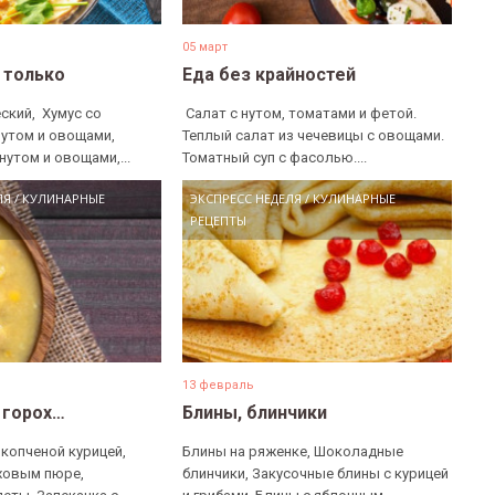
05 март
е только
Еда без крайностей
ский, ​ Хумус со
​ Салат с нутом, томатами и фетой. ​
нутом и овощами, ​
Теплый салат из чечевицы с овощами. ​
нутом и овощами,...
Томатный суп с фасолью....
ЛЯ
/
КУЛИНАРНЫЕ
ЭКСПРЕСС НЕДЕЛЯ
/
КУЛИНАРНЫЕ
РЕЦЕПТЫ
13 февраль
 горох…
Блины, блинчики
 копченой курицей,
Блины на ряженке, Шоколадные
ховым пюре,
блинчики, Закусочные блины с курицей