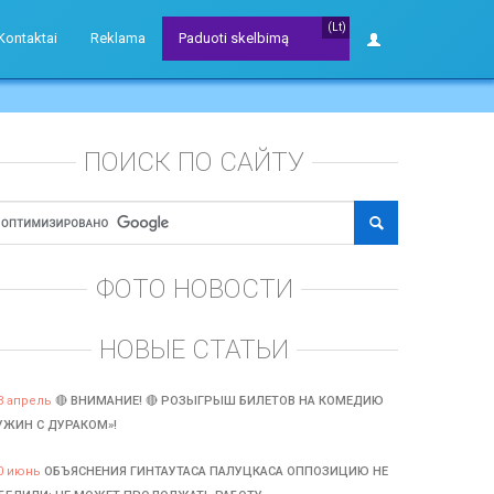
(Lt)
Kontaktai
Reklama
Paduoti skelbimą
ПОИСК ПО САЙТУ
ФОТО НОВОСТИ
НОВЫЕ СТАТЬИ
3 апрель
🔴 ВНИМАНИЕ! 🔴 РОЗЫГРЫШ БИЛЕТОВ НА КОМЕДИЮ
УЖИН С ДУРАКОМ»!
0 июнь
ОБЪЯСНЕНИЯ ГИНТАУТАСА ПАЛУЦКАСА ОППОЗИЦИЮ НЕ