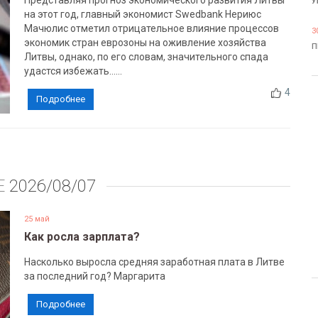
Представляя прогноз экономического развития Литвы
У
на этот год, главный экономист Swedbank Нериюс
Мачюлис отметил отрицательное влияние процессов
3
экономик стран еврозоны на оживление хозяйства
П
Литвы, однако, по его словам, значительного спада
удастся избежать......
4
Подробнее
Е
2026/08/07
25 май
Как росла зарплата?
Насколько выросла средняя заработная плата в Литве
за последний год? Маргарита
Подробнее