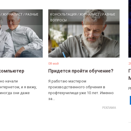
/
ЖУРНАЛИСТ
/
РАЗНЫЕ
КОНСУЛЬТАЦИЯ
/
ЖУРНАЛИСТ
/
РАЗНЫЕ
ВОПРОСЫ
08 май
2
компьютер
Придется пройти обучение?
но начали
Я работаю мастером
нтернетом, и я вижу,
производственного обучения в
Р
 иногда они даже
профтехучилище уже 10 лет. Именно
за...