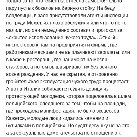
только за то, что клиентка отнесла самостоятельно
пару пустых бокалов на барную стойку. На беду
владелицы, в зале присутствовали агенты инспекции
по труду. Может, их плохо обслужили или что-то не то
налили, но они немедленно составили протокол за
«скрытое использование чужого труда». Этих бы
инспекторов к нам на предприятия и фирмы, где
работникам месяцами не выплачивают зарплаты, или
в кафе и рестораны, где нанимают на месяц
стажёров, а потом вышвыривают их без всякого
вознаграждения. У нас не скрытая, а откровенно
грабительская эксплуатация чужого труда процветает!
А вот в Италии собираются судить девицу из
протестующей молодежи, которая поцеловала в шлем
полицейского, следящего за тем, чтобы на площади,
где проходила манифестация, не было эксцессов.
Кажется, молодые люди кидались камнями и
бутылками в полицейских. Но судят девушку не за это,
а за сексуальные домогательства по отношению к