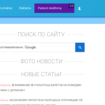
(Lt)
Kontaktai
Reklama
Paduoti skelbimą
ПОИСК ПО САЙТУ
ФОТО НОВОСТИ
НОВЫЕ СТАТЬИ
3 апрель
🔴 ВНИМАНИЕ! 🔴 РОЗЫГРЫШ БИЛЕТОВ НА КОМЕДИЮ
УЖИН С ДУРАКОМ»!
0 июнь
ОБЪЯСНЕНИЯ ГИНТАУТАСА ПАЛУЦКАСА ОППОЗИЦИЮ НЕ