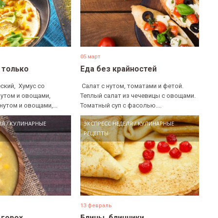
05 март
е только
Еда без крайностей
ский, ​ Хумус со
​ Салат с нутом, томатами и фетой. ​
нутом и овощами, ​
Теплый салат из чечевицы с овощами. ​
нутом и овощами,...
Томатный суп с фасолью....
ЛЯ
/
КУЛИНАРНЫЕ
ЭКСПРЕСС НЕДЕЛЯ
/
КУЛИНАРНЫЕ
РЕЦЕПТЫ
13 февраль
 горох…
Блины, блинчики