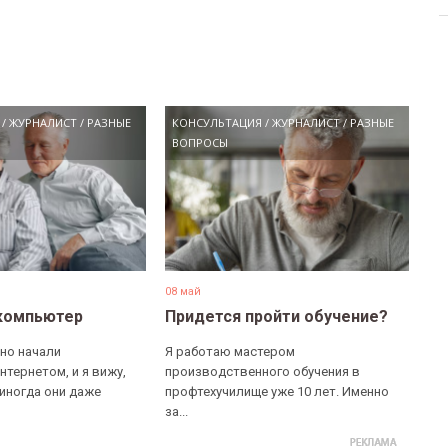
/
ЖУРНАЛИСТ
/
РАЗНЫЕ
КОНСУЛЬТАЦИЯ
/
ЖУРНАЛИСТ
/
РАЗНЫЕ
ВОПРОСЫ
08 май
компьютер
Придется пройти обучение?
но начали
Я работаю мастером
нтернетом, и я вижу,
производственного обучения в
 иногда они даже
профтехучилище уже 10 лет. Именно
за...