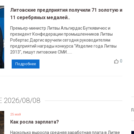
Литовские предприятия получили 71 золотую и
11 серебряных медалей..
Премьер-министр Литвы Альгирдас Буткявичюс и
президент Конфедерации промышленников Литвы
Робертас Даргис вручили сегодня руководителям
предприятий награды конкурса "Изделие года Литвы
2013", пишут литовские СМИ......
0
Подробнее
Е
2026/08/08
F
25 май
Как росла зарплата?
Насколько выросла средняя заработная плата в Литве