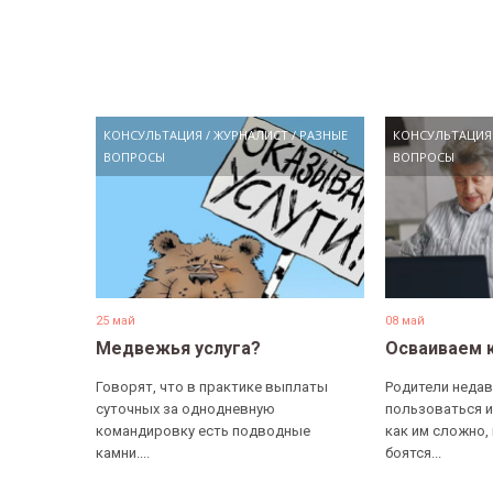
КОНСУЛЬТАЦИЯ
/
ЖУРНАЛИСТ
/
РАЗНЫЕ
КОНСУЛЬТАЦИЯ
ВОПРОСЫ
ВОПРОСЫ
25 май
08 май
Медвежья услуга?
Осваиваем 
Говорят, что в практике выплаты
Родители недав
суточных за однодневную
пользоваться и
командировку есть подводные
как им сложно,
камни....
боятся...