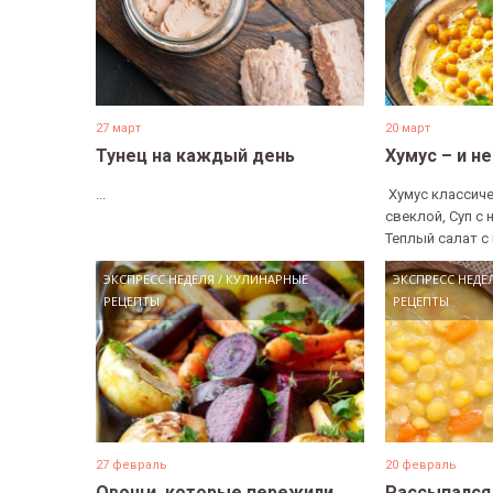
27 март
20 март
Тунец на каждый день
Хумус – и н
...
​ Хумус классиче
свеклой, Суп с 
Теплый салат с 
ЭКСПРЕСС НЕДЕЛЯ
/
КУЛИНАРНЫЕ
ЭКСПРЕСС НЕДЕ
РЕЦЕПТЫ
РЕЦЕПТЫ
27 февраль
20 февраль
Овощи, которые пережили
Рассыпался