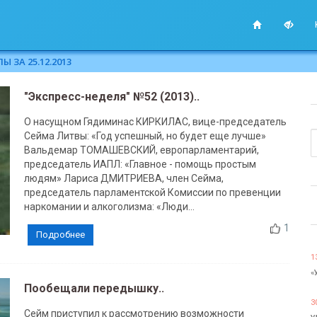
 ЗА 25.12.2013
"Экспресс-неделя" №52 (2013)..
О насущном Гядиминас КИРКИЛАС, вице-председатель
Сейма Литвы: «Год успешный, но будет еще лучше»
Вальдемар ТОМАШЕВСКИЙ, европарламентарий,
председатель ИАПЛ: «Главное - помощь простым
людям» Лариса ДМИТРИЕВА, член Сейма,
председатель парламентской Комиссии по превенции
наркомании и алкоголизма: «Люди...
1
Подробнее
1
«
Пообещали передышку..
3
Сейм приступил к рассмотрению возможности