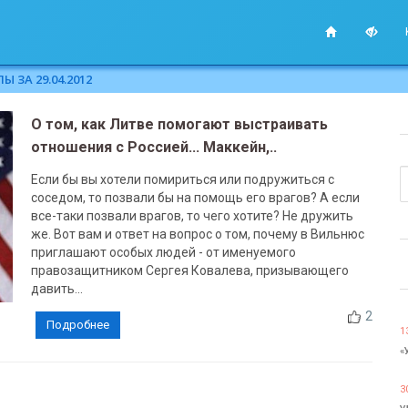
 ЗА 29.04.2012
О том, как Литве помогают выстраивать
отношения с Россией... Маккейн,..
Если бы вы хотели помириться или подружиться с
соседом, то позвали бы на помощь его врагов? А если
все-таки позвали врагов, то чего хотите? Не дружить
же. Вот вам и ответ на вопрос о том, почему в Вильнюс
приглашают особых людей - от именуемого
правозащитником Сергея Ковалева, призывающего
давить...
2
Подробнее
1
«
3