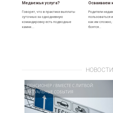
Медвежья услуга?
Осваиваем 
Говорят, что в практике выплаты
Родители недав
суточных за однодневную
пользоваться и
командировку есть подводные
как им сложно,
камни....
боятся...
НОВОСТИ
ПЕНСИОНЕР
/
ВМЕСТЕ С ЛИТВОЙ:
АКТУАЛЬНЫЕ СОБЫТИЯ