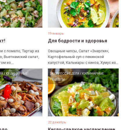
19 январь
кт!
Для бодрости и здоровья
и с помело, Тартар из
Овощные чипсы, Салат «Энергия»,
о, Вьетнамский салат,
Картофельный суп с пекинской
ом из...
капустой, Кальмары с киноа, Хумус из...
ЛЯ
/
КУЛИНАРНЫЕ
ЭКСПРЕСС НЕДЕЛЯ
/
КУЛИНАРНЫЕ
РЕЦЕПТЫ
22 декабрь
людо
Кисло-сладкое наслаждение