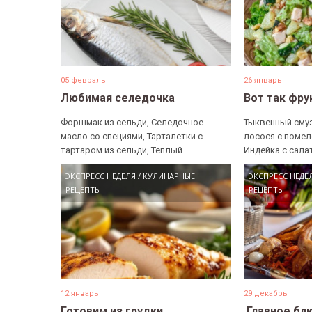
05 февраль
26 январь
Любимая селедочка
Вот так фру
Форшмак из сельди, Селедочное
Тыквенный смуз
масло со специями, Тарталетки с
лосося с помел
тартаром из сельди, Теплый...
Индейка с салат
ЭКСПРЕСС НЕДЕЛЯ
/
КУЛИНАРНЫЕ
ЭКСПРЕСС НЕДЕ
РЕЦЕПТЫ
РЕЦЕПТЫ
12 январь
29 декабрь
Готовим из грудки
​ Главное б