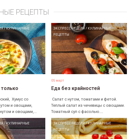
НЫЕ РЕЦЕПТЫ
ЛЯ
/
КУЛИНАРНЫЕ
ЭКСПРЕСС НЕДЕЛЯ
/
КУЛИНАРНЫЕ
РЕЦЕПТЫ
05 март
е только
Еда без крайностей
ский, ​ Хумус со
​ Салат с нутом, томатами и фетой. ​
нутом и овощами, ​
Теплый салат из чечевицы с овощами. ​
нутом и овощами,...
Томатный суп с фасолью....
ЛЯ
/
КУЛИНАРНЫЕ
ЭКСПРЕСС НЕДЕЛЯ
/
КУЛИНАРНЫЕ
РЕЦЕПТЫ