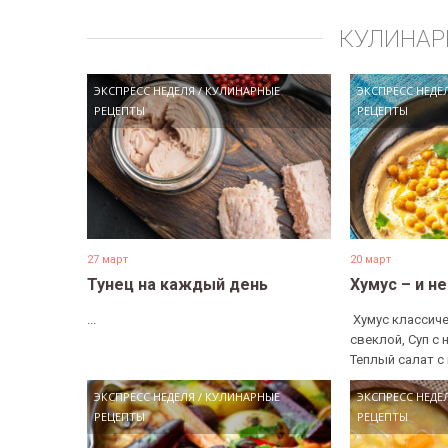
КУЛИНАР
ЭКСПРЕСС НЕДЕЛЯ
/
КУЛИНАРНЫЕ
ЭКСПРЕСС НЕДЕ
РЕЦЕПТЫ
РЕЦЕПТЫ
27 март
20 март
Тунец на каждый день
Хумус – и н
...
​ Хумус классиче
свеклой, Суп с 
Теплый салат с 
ЭКСПРЕСС НЕДЕЛЯ
/
КУЛИНАРНЫЕ
ЭКСПРЕСС НЕДЕ
РЕЦЕПТЫ
РЕЦЕПТЫ