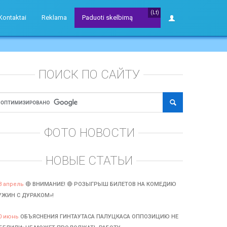
(Lt)
Kontaktai
Reklama
Paduoti skelbimą
ПОИСК ПО САЙТУ
ФОТО НОВОСТИ
НОВЫЕ СТАТЬИ
3 апрель
🔴 ВНИМАНИЕ! 🔴 РОЗЫГРЫШ БИЛЕТОВ НА КОМЕДИЮ
УЖИН С ДУРАКОМ»!
0 июнь
ОБЪЯСНЕНИЯ ГИНТАУТАСА ПАЛУЦКАСА ОППОЗИЦИЮ НЕ