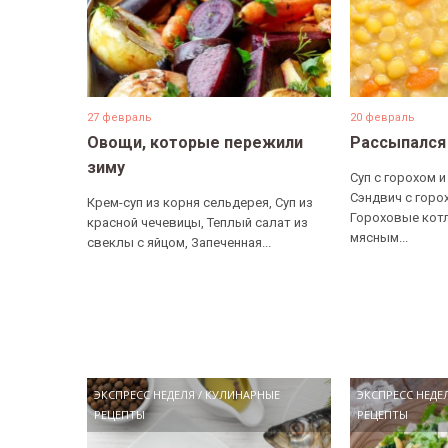
27 февраль
20 февраль
Овощи, которые пережили
Рассыпался
зиму
Суп с горохом и
Сэндвич с горо
Крем-суп из корня сельдерея, Суп из
Гороховые котл
красной чечевицы, Теплый салат из
мясным...
свеклы с яйцом, Запеченная...
ЭКСПРЕСС НЕДЕЛЯ
/
КУЛИНАРНЫЕ
ЭКСПРЕСС НЕДЕ
РЕЦЕПТЫ
РЕЦЕПТЫ