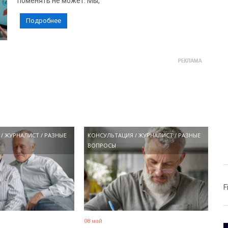
поменять не может. Мы,
Подробнее
/
ЖУРНАЛИСТ
/
РАЗНЫЕ
КОНСУЛЬТАЦИЯ
/
ЖУРНАЛИСТ
/
РАЗНЫЕ
ВОПРОСЫ
F
08 май