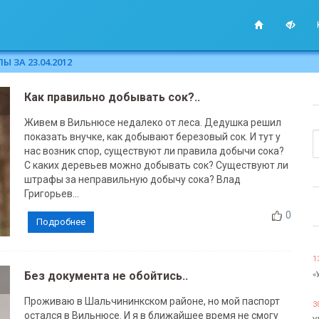
 ЗА 23.04.2012
Как правильно добывать сок?..
Живем в Вильнюсе недалеко от леса. Дедушка решил
показать внучке, как добывают березовый сок. И тут у
нас возник спор, существуют ли правила добычи сока?
С каких деревьев можно добывать сок? Существуют ли
штрафы за неправильную добычу сока? Влад
Григорьев...
0
Подробнее
1
Без документа не обойтись..
«
Проживаю в Шальчининкском районе, но мой паспорт
3
остался в Вильнюсе. И я в ближайшее время не смогу