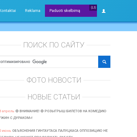
(Lt)
Kontaktai
Reklama
Paduoti skelbimą
ПОИСК ПО САЙТУ
ФОТО НОВОСТИ
НОВЫЕ СТАТЬИ
3 апрель
🔴 ВНИМАНИЕ! 🔴 РОЗЫГРЫШ БИЛЕТОВ НА КОМЕДИЮ
УЖИН С ДУРАКОМ»!
0 июнь
ОБЪЯСНЕНИЯ ГИНТАУТАСА ПАЛУЦКАСА ОППОЗИЦИЮ НЕ