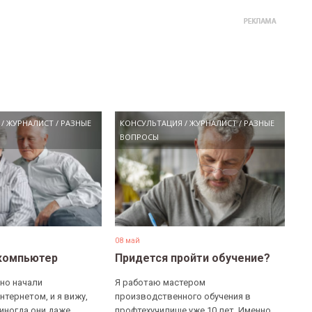
/
ЖУРНАЛИСТ
/
РАЗНЫЕ
КОНСУЛЬТАЦИЯ
/
ЖУРНАЛИСТ
/
РАЗНЫЕ
ВОПРОСЫ
08 май
компьютер
Придется пройти обучение?
но начали
Я работаю мастером
нтернетом, и я вижу,
производственного обучения в
 иногда они даже
профтехучилище уже 10 лет. Именно