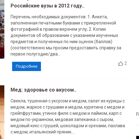
Российские вузы в 2012 году..
Перечень необходимых документов: 1. Анкета,
заполненная печатными буквами с прикрепленной
фотографией в правом верхнем углу; 2. Копии
документов об образовании с указанием изученных
предметов и полученных по ним оценок (баллов)
(соответственно мы просим предоставить справку за
первое полугодие/два...
2
Подробнее
Мед: здоровье со вкусом..
Свекла, тушенная с уксусом и медом, салат из курицы с
медом, жаркое с грушами и медом, курятина с медом и
грейпфрутами, утиное филе с медом и лаймом, карп с
F
медом по-украински, медовая запеканка с сыром,
медовый кекс с грушей, шоколадом и орехами, пахлава
с медом, итальянский пряник....