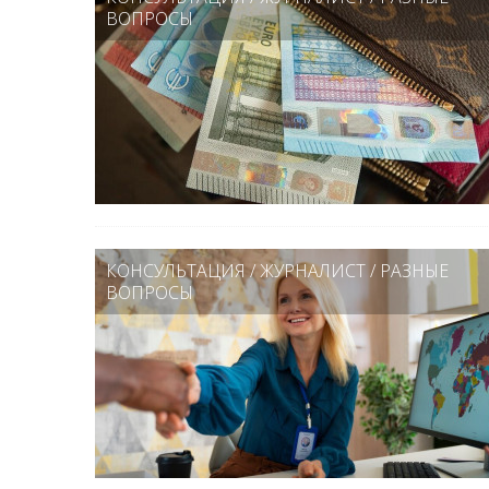
ВОПРОСЫ
КОНСУЛЬТАЦИЯ
/
ЖУРНАЛИСТ
/
РАЗНЫЕ
ВОПРОСЫ