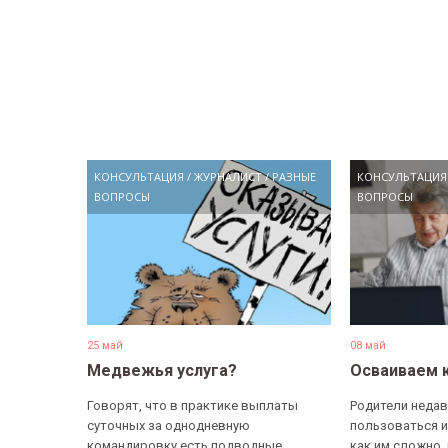
КОНСУЛЬТАЦИЯ
/
ЖУРНАЛИСТ
/
РАЗНЫЕ
КОНСУЛЬТАЦИЯ
ВОПРОСЫ
ВОПРОСЫ
25 май
08 май
Медвежья услуга?
Осваиваем 
Говорят, что в практике выплаты
Родители недав
суточных за однодневную
пользоваться и
командировку есть подводные
как им сложно,