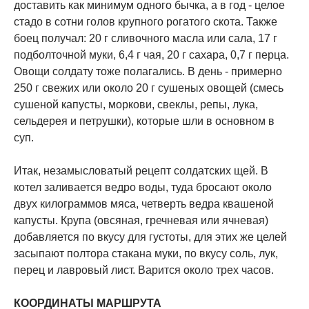
доставить как минимум одного бычка, а в год - целое
стадо в сотни голов крупного рогатого скота. Также
боец получал: 20 г сливочного масла или сала, 17 г
подболточной муки, 6,4 г чая, 20 г сахара, 0,7 г перца.
Овощи солдату тоже полагались. В день - примерно
250 г свежих или около 20 г сушеных овощей (смесь
сушеной капусты, моркови, свеклы, репы, лука,
сельдерея и петрушки), которые шли в основном в
суп.
Итак, незамысловатый рецепт солдатских щей. В
котел заливается ведро воды, туда бросают около
двух килограммов мяса, четверть ведра квашеной
капусты. Крупа (овсяная, гречневая или ячневая)
добавляется по вкусу для густоты, для этих же целей
засыпают полтора стакана муки, по вкусу соль, лук,
перец и лавровый лист. Варится около трех часов.
КООРДИНАТЫ МАРШРУТА