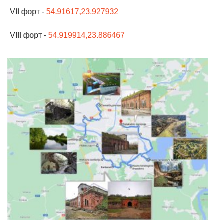
VII форт -
54.91617,23.927932
VIII форт -
54.919914,23.886467