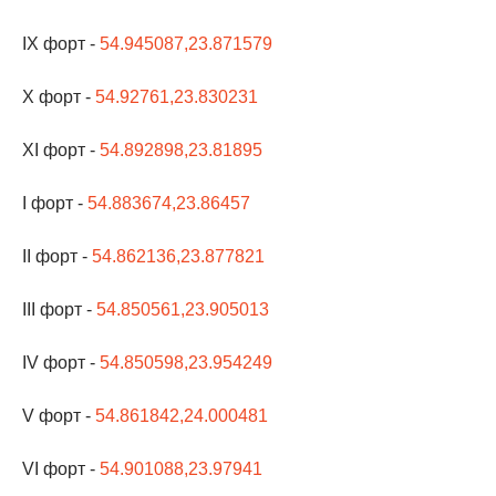
IX форт -
54.945087,23.871579
X форт -
54.92761,23.830231
XI форт -
54.892898,23.81895
I форт -
54.883674,23.86457
II форт -
54.862136,23.877821
III форт -
54.850561,23.905013
IV форт -
54.850598,23.954249
V форт -
54.861842,24.000481
VI форт -
54.901088,23.97941