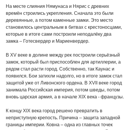
На месте слияния Нямунаса и Нярис с древних
времён строились укрепления. Сначала это были
деревянные, а потом каменные замки. Это место
становилось центральным в битвах с крестоносцами,
которые в итоге сами построили неподалёку два
замка – Готесвердер и Мариенвердер.
В XV веке в долине между рек построили серьёзный
замок, который был приспособлен для артиллерии, а
рядом стал расти город. Собственно, так Каунас и
появился. Бои затихли надолго, но в итоге замок стал
защитой уже от Ливонского ордена. В XVII веке город
занимала Российская империя, потом шведы, потом
вновь царская армия, а в начале XIX века - французы.
К концу XIX века город решено превратить в
неприступную крепость. Причина – защита западной
границы империи. Ковна – одна из главных точек