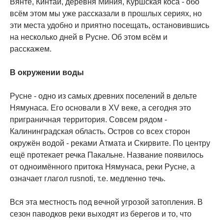
Вянте, Кинтай, деревня Миния, Куршская коса - обо
всём этом мы уже рассказали в прошлых сериях, но
эти места удобно и приятно посещать, остановившись
на несколько дней в Русне. Об этом всём и
расскажем.
В окружении воды
Русне - одно из самых древних поселений в дельте
Нямунаса. Его основали в XV веке, а сегодня это
приграничная территория. Совсем рядом -
Калининградская область. Остров со всех сторон
окружён водой - реками Атмата и Скирвите. По центру
ещё протекает речка Пакальне. Название появилось
от одноимённого притока Нямунаса, реки Русне, а
означает глагол rusnoti, т.е. медленно течь.
Вся эта местность под вечной угрозой затопления. В
сезон паводков реки выходят из берегов и то, что