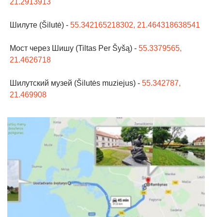
21.2913913
Шилуте (Šilutė) -
55.342165218302, 21.464318638541
Мост через Шишу (Tiltas Per Šyšą) -
55.3379565,
21.4626718
Шилутский музей (Šilutės muziejus) -
55.342787,
21.469908