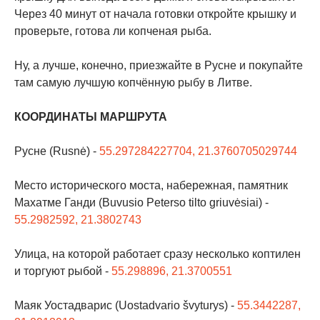
Через 40 минут от начала готовки откройте крышку и
проверьте, готова ли копченая рыба.
Ну, а лучше, конечно, приезжайте в Русне и покупайте
там самую лучшую копчённую рыбу в Литве.
КООРДИНАТЫ МАРШРУТА
Русне (Rusnė) -
55.297284227704, 21.3760705029744
Место исторического моста, набережная, памятник
Махатме Ганди (Buvusio Peterso tilto griuvėsiai) -
55.2982592, 21.3802743
Улица, на которой работает сразу несколько коптилен
и торгуют рыбой -
55.298896, 21.3700551
Маяк Уостадварис (Uostadvario švyturys) -
55.3442287,