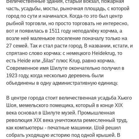
Величественные здания, старый вокзал, пожарная
часть, усадьбы, мосты, рыночная площадь, с которой
город по сути и начинался. Когда-то это был центр
рыбной торговли, но просто торговать не интересно,
вот и появилась в 1511 году неподалёку корчма, а
возле неё маленькое поселение поначалу только на
27 семей. Так и стал расти город. В названии, кстати, и
спрятано слово корчма: с немецкого Heidekrug, то
есть Heide или „šilas“ плюс Krug, равно корчма.
Современное имя Шилуте окончательно получил в
1923 году, когда несколько деревень были
объединены в одну административную единицу.
В центре города стоит величественная усадьба Хьюго
Шоя, мемельского помещика, который в конце XIX
века основал в Шилуте музей. Промышленная
революция XIX века уничтожила ремесленный труд,
как компьютеры - печатные машинки. Шой решил
собрать уходящую историю под одной крышей. В