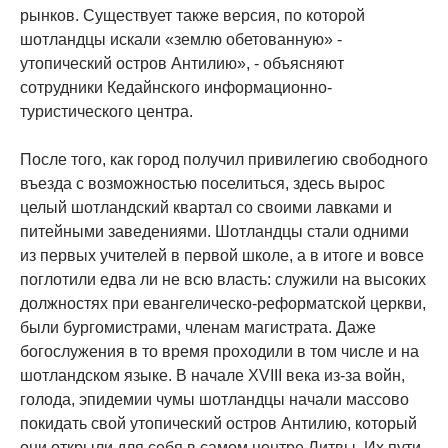
рынков. Существует также версия, по которой
шотландцы искали «землю обетованную» -
утопический остров Антилию», - объясняют
сотрудники Кедайнского информационно-
туристического центра.
После того, как город получил привилегию свободного
въезда с возможностью поселиться, здесь вырос
целый шотландский квартал со своими лавками и
питейными заведениями. Шотландцы стали одними
из первых учителей в первой школе, а в итоге и вовсе
поглотили едва ли не всю власть: служили на высоких
должностях при евангелическо-реформатской церкви,
были бургомистрами, членам магистрата. Даже
богослужения в то время проходили в том числе и на
шотландском языке. В начале XVIII века из-за войн,
голода, эпидемии чумы шотландцы начали массово
покидать свой утопический остров Антилию, который
они открыли для себя в самом центре Литвы. Их пути