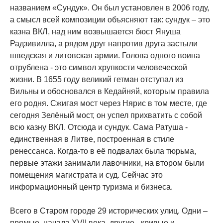
названием «Сундук». Он был установлен в 2006 году,
а смысл всей композиции объясняют так: сундук – это
казна ВКЛ, над ним возвышается бюст Януша
Радзивилла, а рядом друг напротив друга застыли
шведская и литовская армии. Голова одного воина
отрублена - это символ хрупкости человеческой
жизни. В 1655 году великий гетман отступал из
Вильны и обосновался в Кедайняй, которым правила
его родня. Сжигая мост через Нярис в том месте, где
сегодня Зелёный мост, он успел прихватить с собой
всю казну ВКЛ. Отсюда и сундук. Сама Ратуша -
единственная в Литве, построенная в стиле
ренессанса. Когда-то в её подвалах была тюрьма,
первые этажи занимали лавочники, на втором были
помещения магистрата и суд. Сейчас это
информационный центр туризма и бизнеса.
Всего в Старом городе 29 исторических улиц. Одни –
прямые, начала XVII века, другие - кривые и