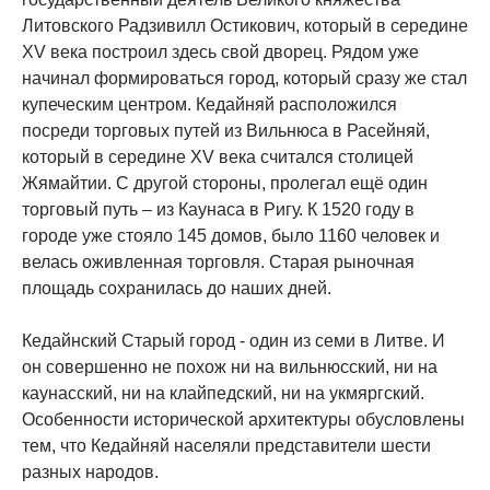
Литовского Радзивилл Остикович, который в середине
XV века построил здесь свой дворец. Рядом уже
начинал формироваться город, который сразу же стал
купеческим центром. Кедайняй расположился
посреди торговых путей из Вильнюса в Расейняй,
который в середине XV века считался столицей
Жямайтии. С другой стороны, пролегал ещё один
торговый путь – из Каунаса в Ригу. К 1520 году в
городе уже стояло 145 домов, было 1160 человек и
велась оживленная торговля. Старая рыночная
площадь сохранилась до наших дней.
Кедайнский Старый город - один из семи в Литве. И
он совершенно не похож ни на вильнюсский, ни на
каунасский, ни на клайпедский, ни на укмяргский.
Особенности исторической архитектуры обусловлены
тем, что Кедайняй населяли представители шести
разных народов.