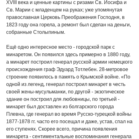
XVIII века и ценные картины с ризами Св. Иосифа и
Св. Марии с младенцем на руках; уже упомянутая
православная Церковь Преображения Господня, в
1823 году она горела, а ремонт был сделан на деньги,
собранные Столыпиным.
Ещё одно интересное место - городской парк с
минаретом. Он появился здесь примерно в 1880 году,
а минарет построил генерал русской армии немецкого
происхождения граф Эдуард Тотлебен. 28-метровое
строение появилось в память о Крымской войне. «По
одной из легенд, генерал построил минарет в честь
своей жены-мусульманки, по другой - экзотическое
здание он построил для любовницы, по третьей -
минарет был доставлен из болгарского города
Плевна, где генерал во время Русско-турецкой войны
1877-1878 гг. часто его посещал и даже, устав, спал на
его ступенях. Скорее всего, причина появления
минарета - сентиментальные воспоминания генерала