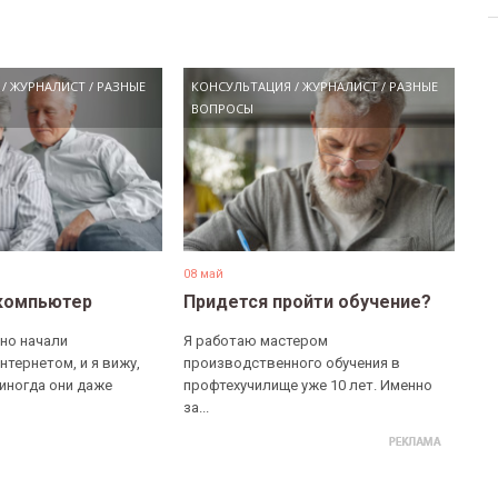
/
ЖУРНАЛИСТ
/
РАЗНЫЕ
КОНСУЛЬТАЦИЯ
/
ЖУРНАЛИСТ
/
РАЗНЫЕ
ВОПРОСЫ
08 май
компьютер
Придется пройти обучение?
но начали
Я работаю мастером
нтернетом, и я вижу,
производственного обучения в
 иногда они даже
профтехучилище уже 10 лет. Именно
за...