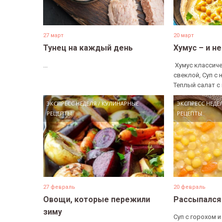
27 март
20 март
Тунец на каждый день
Хумус – и н
...
​ Хумус классиче
свеклой, Суп с 
Теплый салат с 
ЭКСПРЕСС НЕДЕЛЯ
/
КУЛИНАРНЫЕ
ЭКСПРЕСС НЕДЕ
РЕЦЕПТЫ
РЕЦЕПТЫ
27 февраль
20 февраль
Овощи, которые пережили
Рассыпался
зиму
Суп с горохом и