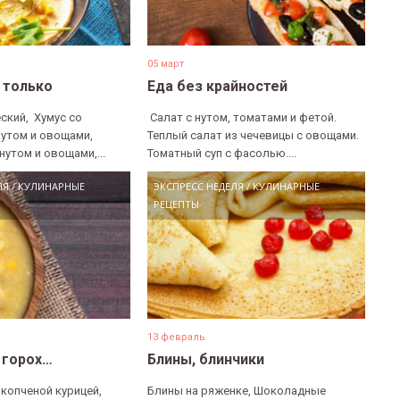
05 март
е только
Еда без крайностей
ский, ​ Хумус со
​ Салат с нутом, томатами и фетой. ​
нутом и овощами, ​
Теплый салат из чечевицы с овощами. ​
нутом и овощами,...
Томатный суп с фасолью....
ЛЯ
/
КУЛИНАРНЫЕ
ЭКСПРЕСС НЕДЕЛЯ
/
КУЛИНАРНЫЕ
РЕЦЕПТЫ
13 февраль
 горох…
Блины, блинчики
 копченой курицей,
Блины на ряженке, Шоколадные