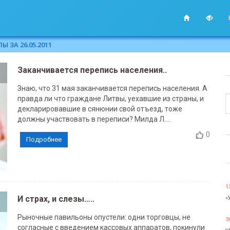
 ЗА 26.05.2011
Заканчивается перепись населения..
Знаю, что 31 мая заканчивается перепись населения. А
правда ли что граждане Литвы, уехавшие из страны, и
декларировавшие в сянюнии свой отъезд, тоже
должны участвовать в переписи? Милда Л....
0
Подробнее
1
И страх, и слезы…..
«
Рыночные павильоны опустели: одни торговцы, не
3
согласные с введением кассовых аппаратов, покинули