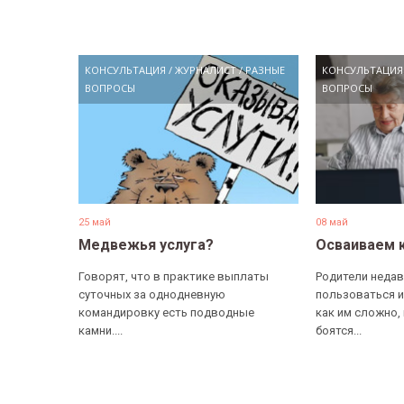
КОНСУЛЬТАЦИЯ
/
ЖУРНАЛИСТ
/
РАЗНЫЕ
КОНСУЛЬТАЦИЯ
ВОПРОСЫ
ВОПРОСЫ
25 май
08 май
Медвежья услуга?
Осваиваем 
Говорят, что в практике выплаты
Родители недав
суточных за однодневную
пользоваться и
командировку есть подводные
как им сложно,
камни....
боятся...