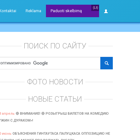
(Lt)
Kontaktai
Reklama
Paduoti skelbimą
ПОИСК ПО САЙТУ
ФОТО НОВОСТИ
НОВЫЕ СТАТЬИ
3 апрель
🔴 ВНИМАНИЕ! 🔴 РОЗЫГРЫШ БИЛЕТОВ НА КОМЕДИЮ
УЖИН С ДУРАКОМ»!
0 июнь
ОБЪЯСНЕНИЯ ГИНТАУТАСА ПАЛУЦКАСА ОППОЗИЦИЮ НЕ