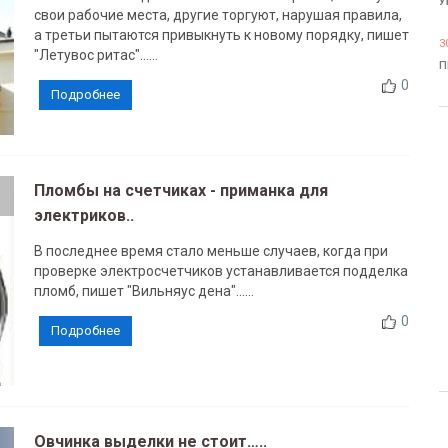
У
свои рабочие места, другие торгуют, нарушая правила,
а третьи пытаются привыкнуть к новому порядку, пишет
3
"Летувос ритас"......
П
0
Подробнее
Пломбы на счетчиках - приманка для
электриков..
В последнее время стало меньше случаев, когда при
проверке электросчетчиков устанавливается подделка
пломб, пишет "Вильняус дена"......
0
Подробнее
Овчинка выделки не стоит…..