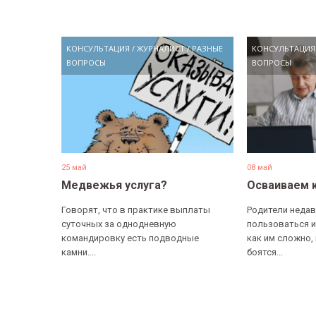
КОНСУЛЬТАЦИЯ
/
ЖУРНАЛИСТ
/
РАЗНЫЕ
КОНСУЛЬТАЦИЯ
ВОПРОСЫ
ВОПРОСЫ
25 май
08 май
Медвежья услуга?
Осваиваем 
Говорят, что в практике выплаты
Родители недав
суточных за однодневную
пользоваться и
командировку есть подводные
как им сложно,
камни....
боятся...