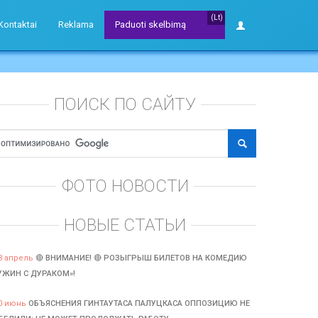
(Lt)
Kontaktai
Reklama
Paduoti skelbimą
ПОИСК ПО САЙТУ
ФОТО НОВОСТИ
НОВЫЕ СТАТЬИ
3 апрель
🔴 ВНИМАНИЕ! 🔴 РОЗЫГРЫШ БИЛЕТОВ НА КОМЕДИЮ
УЖИН С ДУРАКОМ»!
0 июнь
ОБЪЯСНЕНИЯ ГИНТАУТАСА ПАЛУЦКАСА ОППОЗИЦИЮ НЕ