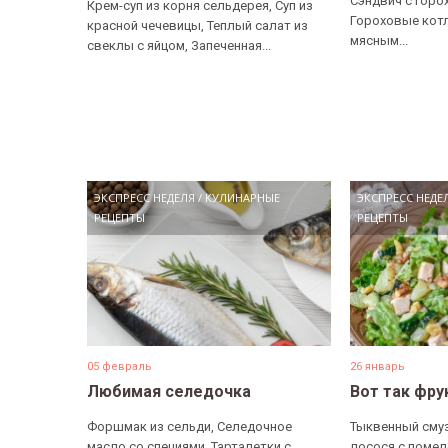
Сэндвич с горо
Крем-суп из корня сельдерея, Суп из
Гороховые котл
красной чечевицы, Теплый салат из
мясным...
свеклы с яйцом, Запеченная...
ЭКСПРЕСС НЕДЕЛЯ
/
КУЛИНАРНЫЕ
ЭКСПРЕСС НЕДЕ
РЕЦЕПТЫ
РЕЦЕПТЫ
05 февраль
26 январь
Любимая селедочка
Вот так фру
Форшмак из сельди, Селедочное
Тыквенный смуз
масло со специями, Тарталетки с
лосося с помел