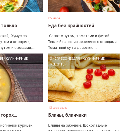
05 март
е только
Еда без крайностей
ский, ​ Хумус со
​ Салат с нутом, томатами и фетой. ​
нутом и овощами, ​
Теплый салат из чечевицы с овощами. ​
нутом и овощами,...
Томатный суп с фасолью....
ЛЯ
/
КУЛИНАРНЫЕ
ЭКСПРЕСС НЕДЕЛЯ
/
КУЛИНАРНЫЕ
РЕЦЕПТЫ
13 февраль
 горох…
Блины, блинчики
 копченой курицей,
Блины на ряженке, Шоколадные