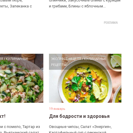
ховым пюре,
блинчики, Закусочные блины с курицей
еты, Запеканка с
и грибами, Блины с яблочным...
ЛЯ
/
КУЛИНАРНЫЕ
ЭКСПРЕСС НЕДЕЛЯ
/
КУЛИНАРНЫЕ
РЕЦЕПТЫ
19 январь
кт!
Для бодрости и здоровья
и с помело, Тартар из
Овощные чипсы, Салат «Энергия»,
о, Вьетнамский салат,
Картофельный суп с пекинской