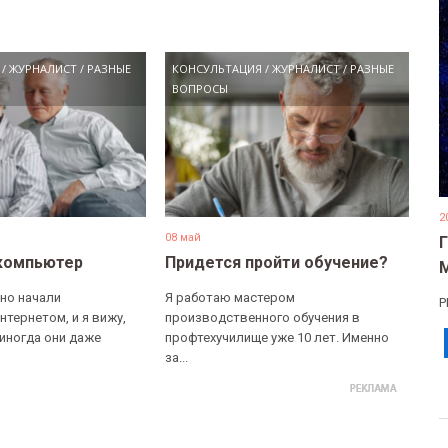
/
ЖУРНАЛИСТ
/
РАЗНЫЕ
КОНСУЛЬТАЦИЯ
/
ЖУРНАЛИСТ
/
РАЗНЫЕ
ВОПРОСЫ
2
08 май
компьютер
Придется пройти обучение?
но начали
Я работаю мастером
Р
нтернетом, и я вижу,
производственного обучения в
 иногда они даже
профтехучилище уже 10 лет. Именно
за...