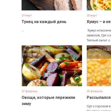
27 март
20 март
Тунец на каждый день
Хумус – и н
...
​ Хумус классиче
свеклой, Суп с 
Теплый салат с 
ЭКСПРЕСС НЕДЕЛЯ
/
КУЛИНАРНЫЕ
ЭКСПРЕСС НЕДЕ
РЕЦЕПТЫ
РЕЦЕПТЫ
27 февраль
20 февраль
Овощи, которые пережили
Рассыпался
зиму
Суп с горохом и