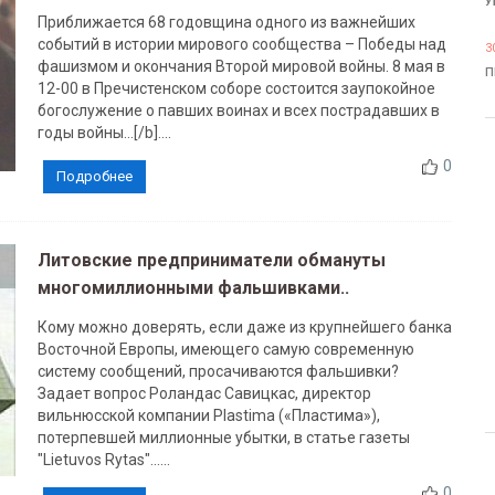
У
Приближается 68 годовщина одного из важнейших
событий в истории мирового сообщества – Победы над
3
фашизмом и окончания Второй мировой войны. 8 мая в
П
12-00 в Пречистенском соборе состоится заупокойное
богослужение о павших воинах и всех пострадавших в
годы войны...[/b]....
0
Подробнее
Литовские предприниматели обмануты
многомиллионными фальшивками..
Кому можно доверять, если даже из крупнейшего банка
Восточной Европы, имеющего самую современную
систему сообщений, просачиваются фальшивки?
Задает вопрос Роландас Савицкас, директор
вильнюсской компании Plastima («Пластима»),
потерпевшей миллионные убытки, в статье газеты
"Lietuvos Rytas"......
0