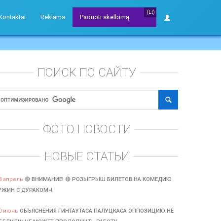
(Lt)
Kontaktai
Reklama
Paduoti skelbimą
ПОИСК ПО САЙТУ
ФОТО НОВОСТИ
НОВЫЕ СТАТЬИ
3 апрель
🔴 ВНИМАНИЕ! 🔴 РОЗЫГРЫШ БИЛЕТОВ НА КОМЕДИЮ
УЖИН С ДУРАКОМ»!
0 июнь
ОБЪЯСНЕНИЯ ГИНТАУТАСА ПАЛУЦКАСА ОППОЗИЦИЮ НЕ