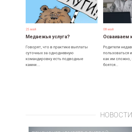
25 май
08 май
Медвежья услуга?
Осваиваем 
Говорят, что в практике выплаты
Родители недав
суточных за однодневную
пользоваться и
командировку есть подводные
как им сложно,
камни....
боятся...
НОВОСТИ