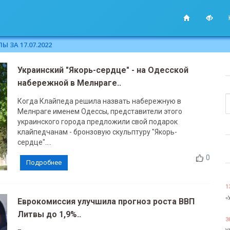
 ЗА 17.07.2022
Украинский "Якорь-сердце" - на Одесской
набережной в Мелнраге..
Когда Клайпеда решила назвать набережную в
Мелнраге именем Одессы, представители этого
украинского города предложили свой подарок
клайпедчанам - бронзовую скульптуру "Якорь-
сердце"....
0
Подробнее
1
«
Еврокомиссия улучшила прогноз роста ВВП
Литвы до 1,9%..
3