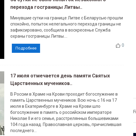
перехода госграницы Литвы..
Минувшие сутки на границе Литве с Беларусью прошли
спокойно, попыток нелегального перехода границы не
зафиксировано, сообщила в воскресенье Служба
охраны госграницы Литвы....
0
Подробнее
17 июля отмечается день памяти Святых
Царственных мучеников..
В России в Храме на Крови проходит богослужение в
память Царственных мучеников. Всю ночь с 16 на 17
июля в Екатеринбурге в Храме на Крови шло
F
богослужение в память о российском императоре
Николае II и его семье, расстрелянных большевиками
104 года назад. Православная церковь, причислившая
последнего...